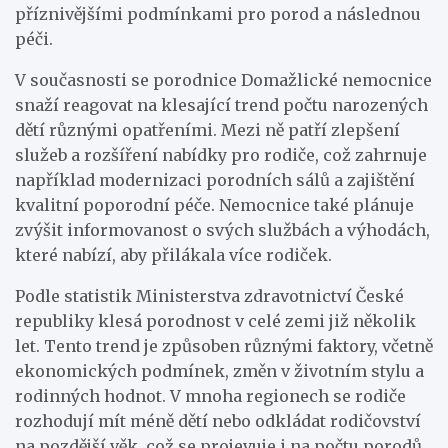
příznivějšími podmínkami pro porod a následnou
péči.
V současnosti se porodnice Domažlické nemocnice
snaží reagovat na klesající trend počtu narozených
dětí různými opatřeními. Mezi ně patří zlepšení
služeb a rozšíření nabídky pro rodiče, což zahrnuje
například modernizaci porodních sálů a zajištění
kvalitní poporodní péče. Nemocnice také plánuje
zvýšit informovanost o svých službách a výhodách,
které nabízí, aby přilákala více rodiček.
Podle statistik Ministerstva zdravotnictví České
republiky klesá porodnost v celé zemi již několik
let. Tento trend je způsoben různými faktory, včetně
ekonomických podmínek, změn v životním stylu a
rodinných hodnot. V mnoha regionech se rodiče
rozhodují mít méně dětí nebo odkládat rodičovství
na pozdější věk, což se projevuje i na počtu porodů