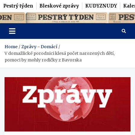
Pestrý týden
Bleskové zprávy
KUDYZNUDY
Kale
Skip
Pestrý Týden
to
content
Home
Zprávy - Domácí
V domažlické porodnici klesá počet narozených dětí,
pomoci by mohly rodičky z Bavorska