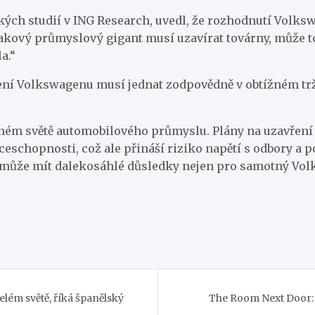
ých studií v ING Research, uvedl, že rozhodnutí Volk
akový průmyslový gigant musí uzavírat továrny, může to
a.“
ní Volkswagenu musí jednat zodpovědně v obtížném tržn
m světě automobilového průmyslu. Plány na uzavření t
schopnosti, což ale přináší riziko napětí s odbory a po
 může mít dalekosáhlé důsledky nejen pro samotný Volk
elém světě, říká španělský
The Room Next Door: 