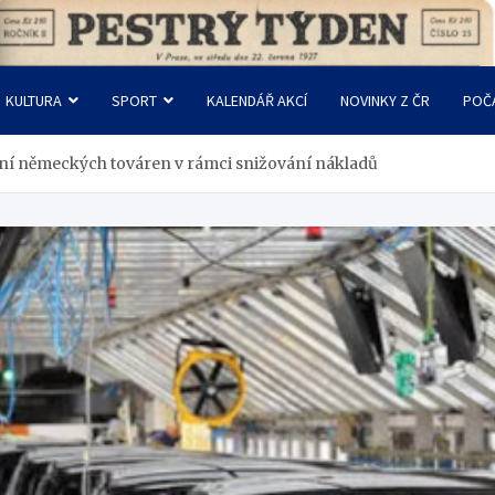
KULTURA
SPORT
KALENDÁŘ AKCÍ
NOVINKY Z ČR
POČ
ení německých továren v rámci snižování nákladů