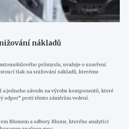
snižování nákladů
automobilového průmyslu, uvažuje o uzavření
ostoucí tlak na snižování nákladů, kterému
el a jednoho závodu na výrobu komponentů, které
ivý odpor“ proti těmto záměrům vedení.
rem Blumem a odbory. Blume, kterého analytici
Volkswagen značnou moc.