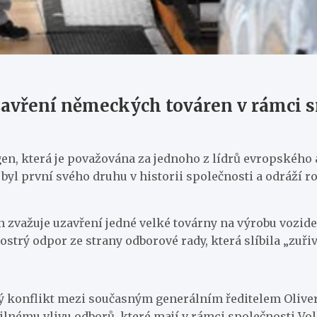
zavření německých továren v rámci 
, která je považována za jednoho z lídrů evropského 
yl první svého druhu v historii společnosti a odráží r
 zvažuje uzavření jedné velké továrny na výrobu vozid
ostrý odpor ze strany odborové rady, která slíbila „zuř
ný konflikt mezi současným generálním ředitelem Olive
 silnému vlivu odborů, které mají v rámci společnosti 