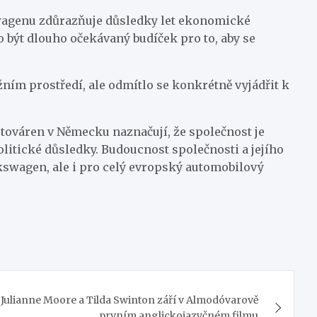
swagenu zdůrazňuje důsledky let ekonomické
 být dlouho očekávaný budíček pro to, aby se
ím prostředí, ale odmítlo se konkrétně vyjádřit k
ováren v Německu naznačují, že společnost je
litické důsledky. Budoucnost společnosti a jejího
swagen, ale i pro celý evropský automobilový
Julianne Moore a Tilda Swinton září v Almodóvarově
prvním anglickojazyčném filmu