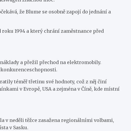
ekává, že Blume se osobně zapojí do jednání a
od roku 1994 a který chrání zaměstnance před
 náklady a přežil přechod na elektromobily.
ní konkurenceschopnosti.
tily téměř třetinu své hodnoty, což z něj činí
nkami v Evropě, USA a zejména v Číně, kde místní
a v neděli těžce zasažena regionálními volbami,
sta v Sasku.