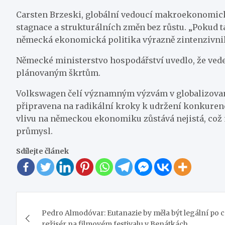
Carsten Brzeski, globální vedoucí makroekonomick
stagnace a strukturálních změn bez růstu. „Pokud t
německá ekonomická politika výrazně zintenzivnil
Německé ministerstvo hospodářství uvedlo, že vede
plánovaným škrtům.
Volkswagen čelí významným výzvám v globalizované
připravena na radikální kroky k udržení konkurence
vlivu na německou ekonomiku zůstává nejistá, což
průmysl.
Sdílejte článek
Navigace
Pedro Almodóvar: Eutanazie by měla být legální po c
pro
režisér na filmovém festivalu v Benátkách