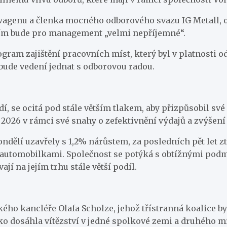
agenu a členka mocného odborového svazu IG Metall, oč
ením bude pro management „velmi nepříjemné“.
ogram zajištění pracovních míst, který byl v platnosti 
bude vedení jednat s odborovou radou.
, se ocitá pod stále větším tlakem, aby přizpůsobil své
u 2026 v rámci své snahy o zefektivnění výdajů a zvýše
ělí uzavřely s 1,2% nárůstem, za posledních pět let ztra
utomobilkami. Společnost se potýká s obtížnými podmí
jí na jejím trhu stále větší podíl.
o kancléře Olafa Scholze, jehož třístranná koalice byl
o dosáhla vítězství v jedné spolkové zemi a druhého mí