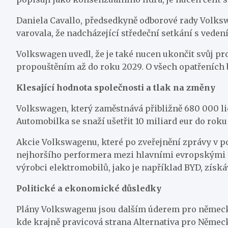
Daniela Cavallo, předsedkyně odborové rady Volksw
varovala, že nadcházející středeční setkání s ved
Volkswagen uvedl, že je také nucen ukončit svůj pr
propouštěním až do roku 2029. O všech opatřeních 
Klesající hodnota společnosti a tlak na změny
Volkswagen, který zaměstnává přibližně 680 000 lidí
Automobilka se snaží ušetřit 10 miliard eur do rok
Akcie Volkswagenu, které po zveřejnění zprávy v pond
nejhoršího performera mezi hlavními evropskými a
výrobci elektromobilů, jako je například BYD, získáva
Politické a ekonomické důsledky
Plány Volkswagenu jsou dalším úderem pro německéh
kde krajně pravicová strana Alternativa pro Německ