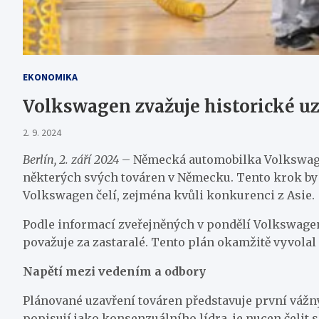
EKONOMIKA
Volkswagen zvažuje historické u
2. 9. 2024
Berlín, 2. září 2024
– Německá automobilka Volkswagen
některých svých továren v Německu. Tento krok by b
Volkswagen čelí, zejména kvůli konkurenci z Asie.
Podle informací zveřejněných v pondělí Volkswagen
považuje za zastaralé. Tento plán okamžitě vyvolal 
Napětí mezi vedením a odbory
Plánované uzavření továren představuje první váž
popisují jako konsenzuálního lídra, je nucen čelit