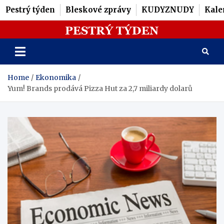
Pestrý týden
Bleskové zprávy
KUDYZNUDY
Kale
Skip
Pestrý Týden
to
content
Home
Ekonomika
Yum! Brands prodává Pizza Hut za 2,7 miliardy dolarů