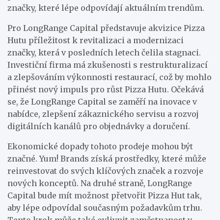
značky, které lépe odpovídají aktuálním trendům.
Pro LongRange Capital představuje akvizice Pizza
Hutu příležitost k revitalizaci a modernizaci
značky, která v posledních letech čelila stagnaci.
Investiční firma má zkušenosti s restrukturalizací
a zlepšováním výkonnosti restaurací, což by mohlo
přinést nový impuls pro růst Pizza Hutu. Očekává
se, že LongRange Capital se zaměří na inovace v
nabídce, zlepšení zákaznického servisu a rozvoj
digitálních kanálů pro objednávky a doručení.
Ekonomické dopady tohoto prodeje mohou být
značné. Yum! Brands získá prostředky, které může
reinvestovat do svých klíčových značek a rozvoje
nových konceptů. Na druhé straně, LongRange
Capital bude mít možnost přetvořit Pizza Hut tak,
aby lépe odpovídal současným požadavkům trhu.
Tento krok může také ovlivnit zaměstnanost v