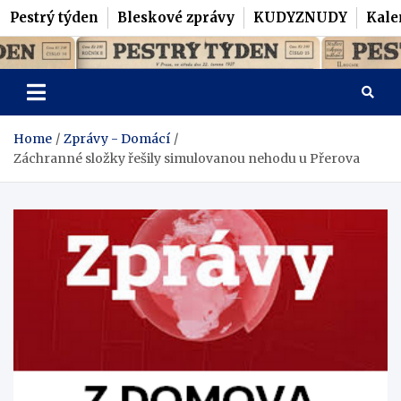
Pestrý týden
Bleskové zprávy
KUDYZNUDY
Kale
Skip
Pestrý Týden
to
content
Home
Zprávy - Domácí
Záchranné složky řešily simulovanou nehodu u Přerova