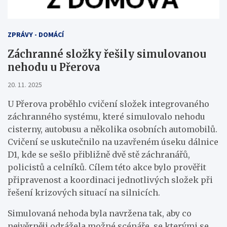
ZPRÁVY - DOMÁCÍ
Záchranné složky řešily simulovanou
nehodu u Přerova
20. 11. 2025
U Přerova proběhlo cvičení složek integrovaného
záchranného systému, které simulovalo nehodu
cisterny, autobusu a několika osobních automobilů.
Cvičení se uskutečnilo na uzavřeném úseku dálnice
D1, kde se sešlo přibližně dvě stě záchranářů,
policistů a celníků. Cílem této akce bylo prověřit
připravenost a koordinaci jednotlivých složek při
řešení krizových situací na silnicích.
Simulovaná nehoda byla navržena tak, aby co
nejvěrněji odrážela možné scénáře, se kterými se