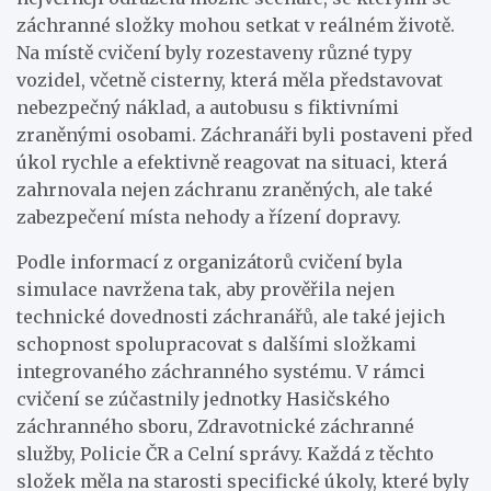
záchranné složky mohou setkat v reálném životě.
Na místě cvičení byly rozestaveny různé typy
vozidel, včetně cisterny, která měla představovat
nebezpečný náklad, a autobusu s fiktivními
zraněnými osobami. Záchranáři byli postaveni před
úkol rychle a efektivně reagovat na situaci, která
zahrnovala nejen záchranu zraněných, ale také
zabezpečení místa nehody a řízení dopravy.
Podle informací z organizátorů cvičení byla
simulace navržena tak, aby prověřila nejen
technické dovednosti záchranářů, ale také jejich
schopnost spolupracovat s dalšími složkami
integrovaného záchranného systému. V rámci
cvičení se zúčastnily jednotky Hasičského
záchranného sboru, Zdravotnické záchranné
služby, Policie ČR a Celní správy. Každá z těchto
složek měla na starosti specifické úkoly, které byly