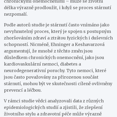
chronickými onemocněními – může se životní
délka výrazně prodloužit, i když se proces stárnutí
nezpomalí.
Podle autorů studie je stárnutí často vnímáno jako
nevyhnutelný proces, který je spojen s postupným
zhoršováním zdraví a ztrátou fyzických i duševních
schopností. Nicméně, Ehninger a Keshavarzová
argumentují, že mnohé z těchto změn jsou
důsledkem chronických onemocnění, jako jsou
kardiovaskulární nemoci, diabetes a
neurodegenerativní poruchy. Tyto nemoci, které
jsou často považovány za přirozenou součást
stárnutí, mohou být ve skutečnosti cíleně ovlivněny
prevencí a léčbou.
V rámci studie vědci analyzovali data z různých
epidemiologických studií a zjistili, že zlepšení
životního stylu a zdravotní péče může výrazně