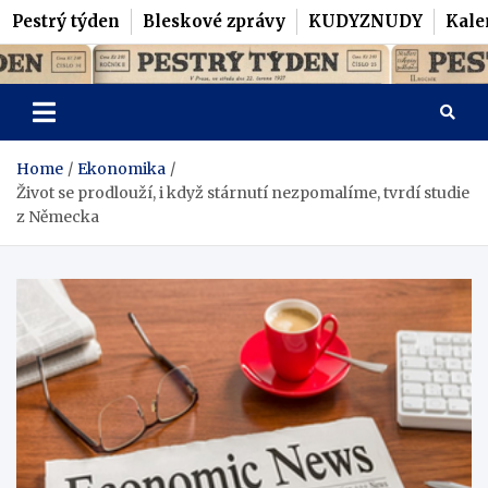
Pestrý týden
Bleskové zprávy
KUDYZNUDY
Kale
Skip
Pestrý Týden
to
content
Home
Ekonomika
Život se prodlouží, i když stárnutí nezpomalíme, tvrdí studie
z Německa