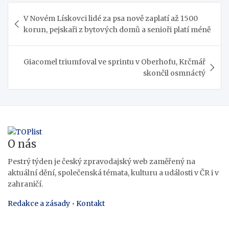
Navigace
V Novém Lískovci lidé za psa nově zaplatí až 1500
pro
korun, pejskaři z bytových domů a senioři platí méně
příspěvek
Giacomel triumfoval ve sprintu v Oberhofu, Krčmář
skončil osmnáctý
O nás
Pestrý týden je český zpravodajský web zaměřený na
aktuální dění, společenská témata, kulturu a události v ČR i v
zahraničí.
Redakce a zásady
•
Kontakt