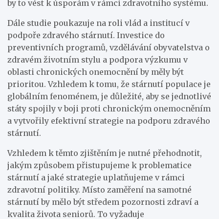
by to vést k úsporám v rámci zdravotního systému.
Dále studie poukazuje na roli vlád a institucí v
podpoře zdravého stárnutí. Investice do
preventivních programů, vzdělávání obyvatelstva o
zdravém životním stylu a podpora výzkumu v
oblasti chronických onemocnění by měly být
prioritou. Vzhledem k tomu, že stárnutí populace je
globálním fenoménem, je důležité, aby se jednotlivé
státy spojily v boji proti chronickým onemocněním
a vytvořily efektivní strategie na podporu zdravého
stárnutí.
Vzhledem k těmto zjištěním je nutné přehodnotit,
jakým způsobem přistupujeme k problematice
stárnutí a jaké strategie uplatňujeme v rámci
zdravotní politiky. Místo zaměření na samotné
stárnutí by mělo být středem pozornosti zdraví a
kvalita života seniorů. To vyžaduje