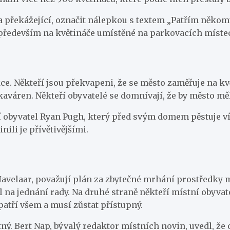
a překážející, označit nálepkou s textem „Patřím někom
í především na květináče umístěné na parkovacích míst
kce. Někteří jsou překvapeni, že se město zaměřuje na 
váren. Někteří obyvatelé se domnívají, že by město měl
í obyvatel Ryan Pugh, který před svým domem pěstuje víc
inili je přívětivějšími.
 Havelaar, považují plán za zbytečné mrhání prostředky 
dl na jednání rady. Na druhé straně někteří místní obyva
patří všem a musí zůstat přístupný.
astný. Bert Nap, bývalý redaktor místních novin, uvedl,