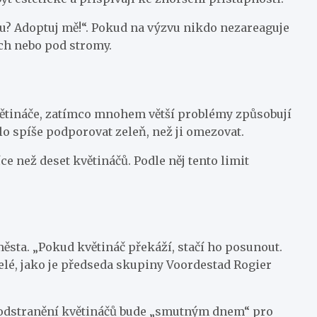
u? Adoptuj mě!“. Pokud na výzvu nikdo nezareaguje
ech nebo pod stromy.
květináče, zatímco mnohem větší problémy způsobují
o spíše podporovat zeleň, než ji omezovat.
e než deset květináčů. Podle něj tento limit
města. „Pokud květináč překáží, stačí ho posunout.
telé, jako je předseda skupiny Voordestad Rogier
 že odstranění květináčů bude „smutným dnem“ pro