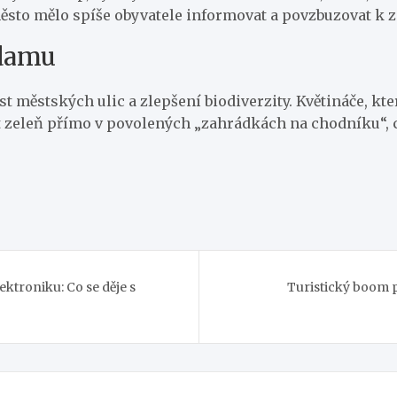
by město mělo spíše obyvatele informovat a povzbuzovat 
odamu
ost městských ulic a zlepšení biodiverzity. Květináče, 
zeleň přímo v povolených „zahrádkách na chodníku“, což
ektroniku: Co se děje s
Turistický boom 