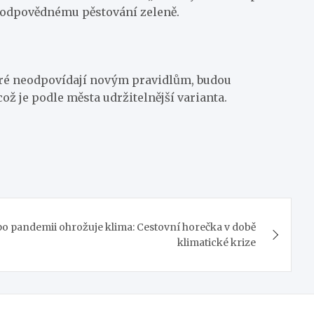
k zodpovědnému pěstování zeleně.
které neodpovídají novým pravidlům, budou
 je podle města udržitelnější varianta.
po pandemii ohrožuje klima: Cestovní horečka v době
klimatické krize