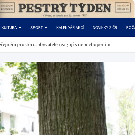
KULTURA
SPORT
KALENDÁŘ AKCÍ
NOVINKY Z ČR
POČ
eřejném prostoru, obyvatelé reagují s nepochopením