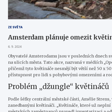
ZE SVĚTA
Amsterdam plánuje omezit květin
6. 9. 2024
Obyvatelé Amsterodamu jsou v posledních dnech sv
na ulicích města. Tato akce, nazvaná v médiích „Op
přičemž tyto květináče nesmějí být větší než 50 x 
přístupnost pro lidi s pohybovými omezeními a rod
Problém „džungle“ květináčů
Podle šéfky centrální městské části, Amélie Strens
zanedbanými květináči. „Květináče, které už neplní
městských zaměstnanců provedl inventarizaci a odhal