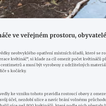
áče ve veřejném prostoru, obyvatel
ědky neobvyklého opatření místních úřadů, které se r
erace květináč“, si klade za cíl omezit počet květináčů
50 centimetrů a musí být vyrobeny z udržitelných materi
iče s kočárky.
, vedly ke vzniku tohoto pravidla rostoucí obavy z ome
 svůj účel, nezdobí ulice a navíc brání volnému průchod
il více než 900 květináčů, které podle nich přestaly být