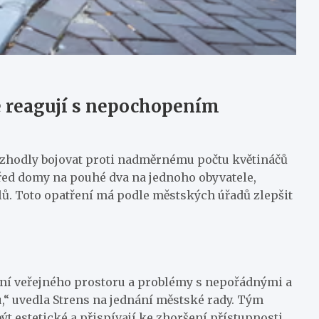
é reagují s nepochopením
ozhodly bojovat proti nadměrnému počtu květináčů
 před domy na pouhé dva na jednoho obyvatele,
álů. Toto opatření má podle městských úřadů zlepšit
zení veřejného prostoru a problémy s nepořádnými a
u,“ uvedla Strens na jednání městské rady. Tým
 estetické a přispívají ke zhoršení přístupnosti​.