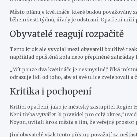
Město plánuje květináče, které budou považovány z
během šesti týdnů, úřady je odstraní. Opatření míř
Obyvatelé reagují rozpačitě
Tento krok ale vyvolal mezi obyvateli bouřlivé rea
například opuštěná kola nebo přeplněné zahrádky ka
„Mít pouze dva květináče je nesmyslné,“ říká místn
odrazuje lidi od toho, aby si své ulice zvelebovali a č
Kritika i pochopení
Kritici opatření, jako je městský zastupitel Rogier
Není třeba vytvářet 31 pravidel pro celý okres,“ uve
Noyon, uvítali krok města s tím, že veřejný prostor 
Jiní obyvatelé však tento přístup považují za nešť