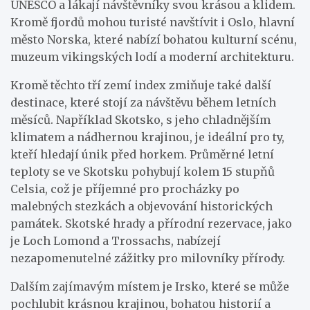
UNESCO a lákají návštěvníky svou krásou a klidem.
Kromě fjordů mohou turisté navštívit i Oslo, hlavní
město Norska, které nabízí bohatou kulturní scénu,
muzeum vikingských lodí a moderní architekturu.
Kromě těchto tří zemí index zmiňuje také další
destinace, které stojí za návštěvu během letních
měsíců. Například Skotsko, s jeho chladnějším
klimatem a nádhernou krajinou, je ideální pro ty,
kteří hledají únik před horkem. Průměrné letní
teploty se ve Skotsku pohybují kolem 15 stupňů
Celsia, což je příjemné pro procházky po
malebných stezkách a objevování historických
památek. Skotské hrady a přírodní rezervace, jako
je Loch Lomond a Trossachs, nabízejí
nezapomenutelné zážitky pro milovníky přírody.
Dalším zajímavým místem je Irsko, které se může
pochlubit krásnou krajinou, bohatou historií a