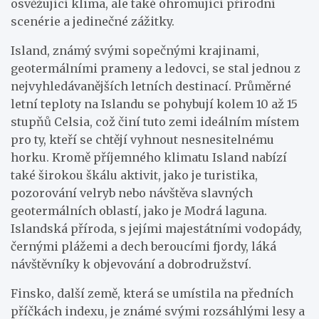
osvěžující klima, ale také ohromující přírodní
scenérie a jedinečné zážitky.
Island, známý svými sopečnými krajinami,
geotermálními prameny a ledovci, se stal jednou z
nejvyhledávanějších letních destinací. Průměrné
letní teploty na Islandu se pohybují kolem 10 až 15
stupňů Celsia, což činí tuto zemi ideálním místem
pro ty, kteří se chtějí vyhnout nesnesitelnému
horku. Kromě příjemného klimatu Island nabízí
také širokou škálu aktivit, jako je turistika,
pozorování velryb nebo návštěva slavných
geotermálních oblastí, jako je Modrá laguna.
Islandská příroda, s jejími majestátními vodopády,
černými plážemi a dech beroucími fjordy, láká
návštěvníky k objevování a dobrodružství.
Finsko, další země, která se umístila na předních
příčkách indexu, je známé svými rozsáhlými lesy a