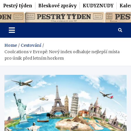
Pestrý týden
Bleskové zprávy
KUDYZNUDY
Kale
Skip
Pestrý Týden
to
content
Home
Cestování
Coolcations v Evropě: Nový index odhaluje nejlepší místa
pro únik před letním horkem