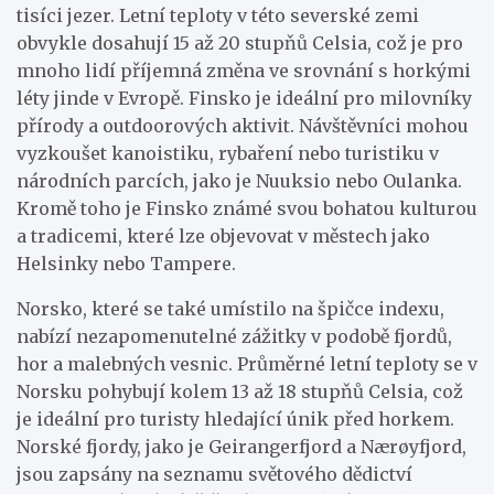
tisíci jezer. Letní teploty v této severské zemi
obvykle dosahují 15 až 20 stupňů Celsia, což je pro
mnoho lidí příjemná změna ve srovnání s horkými
léty jinde v Evropě. Finsko je ideální pro milovníky
přírody a outdoorových aktivit. Návštěvníci mohou
vyzkoušet kanoistiku, rybaření nebo turistiku v
národních parcích, jako je Nuuksio nebo Oulanka.
Kromě toho je Finsko známé svou bohatou kulturou
a tradicemi, které lze objevovat v městech jako
Helsinky nebo Tampere.
Norsko, které se také umístilo na špičce indexu,
nabízí nezapomenutelné zážitky v podobě fjordů,
hor a malebných vesnic. Průměrné letní teploty se v
Norsku pohybují kolem 13 až 18 stupňů Celsia, což
je ideální pro turisty hledající únik před horkem.
Norské fjordy, jako je Geirangerfjord a Nærøyfjord,
jsou zapsány na seznamu světového dědictví