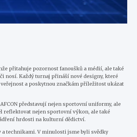
že přitahuje pozornost fanoušků a médií, ale také
i nosí. Každý turnaj přináší nové designy, které
u veřejnost a poskytnou značkám příležitost ukázat
 AFCON představují nejen sportovní uniformy, ale
l reflektovat nejen sportovní výkon, ale také
ádření hrdosti na kulturní dědictví.
a technikami. V minulosti jsme byli svědky