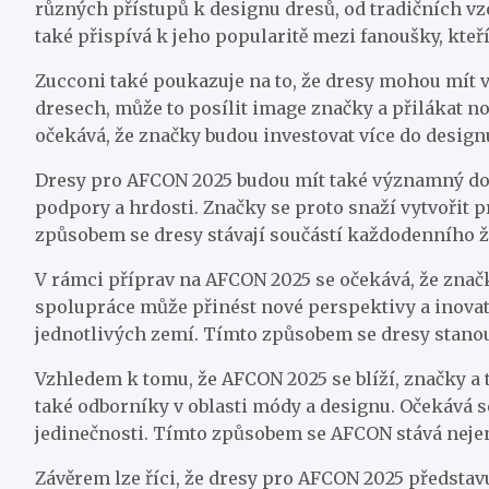
různých přístupů k designu dresů, od tradičních vz
také přispívá k jeho popularitě mezi fanoušky, kteří
Zucconi také poukazuje na to, že dresy mohou mít vl
dresech, může to posílit image značky a přilákat n
očekává, že značky budou investovat více do desig
Dresy pro AFCON 2025 budou mít také významný dopa
podpory a hrdosti. Značky se proto snaží vytvořit p
způsobem se dresy stávají součástí každodenního živ
V rámci příprav na AFCON 2025 se očekává, že značk
spolupráce může přinést nové perspektivy a inovati
jednotlivých zemí. Tímto způsobem se dresy stanou 
Vzhledem k tomu, že AFCON 2025 se blíží, značky a 
také odborníky v oblasti módy a designu. Očekává se
jedinečnosti. Tímto způsobem se AFCON stává nejen 
Závěrem lze říci, že dresy pro AFCON 2025 představu