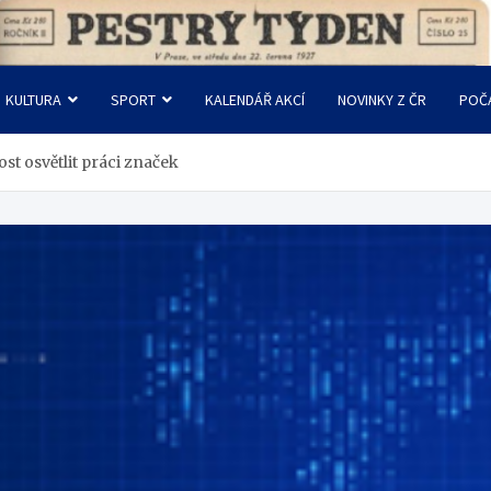
KULTURA
SPORT
KALENDÁŘ AKCÍ
NOVINKY Z ČR
POČ
st osvětlit práci značek