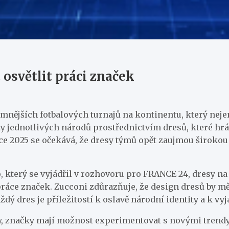
 osvětlit práci značek
nějších fotbalových turnajů na kontinentu, který nejen
ty jednotlivých národů prostřednictvím dresů, které hráč
roce 2025 se očekává, že dresy týmů opět zaujmou široko
který se vyjádřil v rozhovoru pro FRANCE 24, dresy na
práce značek. Zucconi zdůrazňuje, že design dresů by mě
dý dres je příležitostí k oslavě národní identity a k vyj
, značky mají možnost experimentovat s novými trendy 