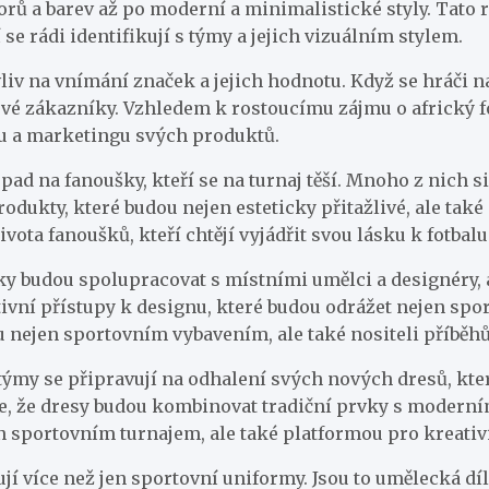
orů a barev až po moderní a minimalistické styly. Tato 
 se rádi identifikují s týmy a jejich vizuálním stylem.
iv na vnímání značek a jejich hodnotu. Když se hráči na 
ové zákazníky. Vzhledem k rostoucímu zájmu o africký f
nu a marketingu svých produktů.
d na fanoušky, kteří se na turnaj těší. Mnoho z nich s
rodukty, které budou nejen esteticky přitažlivé, ale tak
ota fanoušků, kteří chtějí vyjádřit svou lásku k fotbal
y budou spolupracovat s místními umělci a designéry, ab
vní přístupy k designu, které budou odrážet nejen sport
nejen sportovním vybavením, ale také nositeli příběhů 
týmy se připravují na odhalení svých nových dresů, kter
, že dresy budou kombinovat tradiční prvky s moderními 
sportovním turnajem, ale také platformou pro kreativit
jí více než jen sportovní uniformy. Jsou to umělecká díl