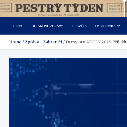
Skip
to
Pestrý Týden
content
HOME
BLESKOVÉ ZPRÁVY
ZE SVĚTA
EKONOMIKA
Home
Zprávy - Zahraničí
Dresy pro AFCON 2025: Příležito