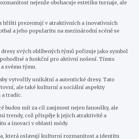
rozmanitost nejenže obohacuje estetiku turnaje, ale
hřišti prezentují v atraktivních a inovativních
otbal a jeho popularitu na mezinárodní scéně se
i dresy svých oblíbených týmů pořizuje jako symbol
é pohodlné a funkční pro aktivní nošení. Tímto
u a svému týmu.
y vytvořily unikátní a autentické dresy. Tato
ovní, ale také kulturní a sociální aspekty
a tradic.
é budou mít za cíl zaujmout nejen fanoušky, ale
trendy, což přispěje k jejich atraktivitě a
u a inovaci v oblasti módy.
a, která oslavují kulturní rozmanitost a identitu