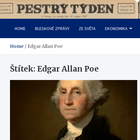
Skip
to
Pestrý Týden
content
HOME
BLESKOVÉ ZPRÁVY
ZE SVĚTA
EKONOMIKA
Home
Edgar Allan Poe
Štítek:
Edgar Allan Poe