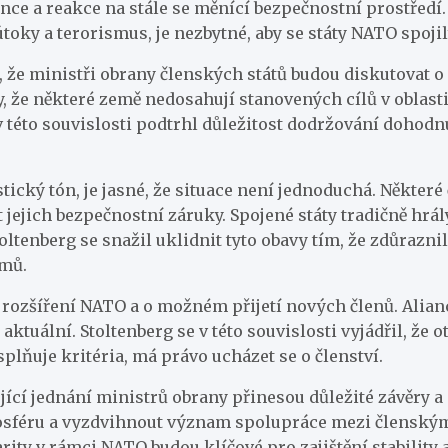
nce a reakce na stále se měnící bezpečnostní prostředí
oky a terorismus, je nezbytné, aby se státy NATO spojil
 že ministři obrany členských států budou diskutovat o 
y, že některé země nedosahují stanovených cílů v oblas
 této souvislosti podtrhl důležitost dodržování dohodnut
ický tón, je jasné, že situace není jednoduchá. Některé 
 jejich bezpečnostní záruky. Spojené státy tradičně hrál
tenberg se snažil uklidnit tyto obavy tím, že zdůraznil,
jmů.
 rozšíření NATO a o možném přijetí nových členů. Alianc
 aktuální. Stoltenberg se v této souvislosti vyjádřil, 
splňuje kritéria, má právo ucházet se o členství.
ící jednání ministrů obrany přinesou důležité závěry a
osféru a vyzdvihnout význam spolupráce mezi členskými 
arity v rámci NATO budou klíčové pro zajištění stability