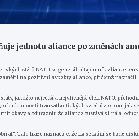
uje jednotu aliance po změnách am
enských států NATO se generální tajemník aliance Jens 
ěřil na pozitivní aspekty aliance, přičemž naznačil, že 
státy, jakožto největší a nejvlivnější člen NATO, přehod
 o budoucnosti transatlantických vztahů a o tom, jak 
 obavy a zdůraznit, že aliance zůstává silná a jednotná,
írat“. Tato fráze naznačuje, že na setkání se bude disku