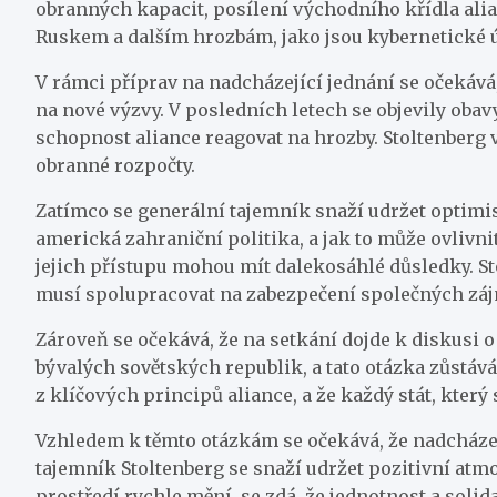
obranných kapacit, posílení východního křídla alia
Ruskem a dalším hrozbám, jako jsou kybernetické út
V rámci příprav na nadcházející jednání se očekává,
na nové výzvy. V posledních letech se objevily obav
schopnost aliance reagovat na hrozby. Stoltenberg v
obranné rozpočty.
Zatímco se generální tajemník snaží udržet optimist
americká zahraniční politika, a jak to může ovlivnit
jejich přístupu mohou mít dalekosáhlé důsledky. Stol
musí spolupracovat na zabezpečení společných zá
Zároveň se očekává, že na setkání dojde k diskusi o
bývalých sovětských republik, a tato otázka zůstává
z klíčových principů aliance, a že každý stát, který 
Vzhledem k těmto otázkám se očekává, že nadcházej
tajemník Stoltenberg se snaží udržet pozitivní atm
prostředí rychle mění, se zdá, že jednotnost a solid