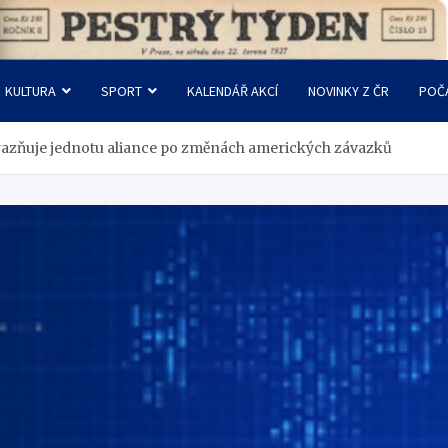
KULTURA
SPORT
KALENDÁŘ AKCÍ
NOVINKY Z ČR
POČ
azňuje jednotu aliance po změnách amerických závazků