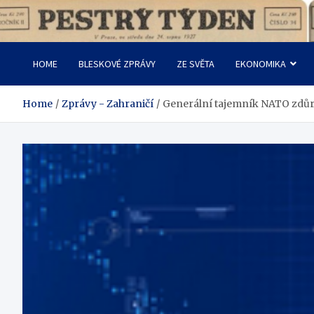
Skip
to
Pestrý Týden
content
HOME
BLESKOVÉ ZPRÁVY
ZE SVĚTA
EKONOMIKA
Home
Zprávy - Zahraničí
Generální tajemník NATO zdůr