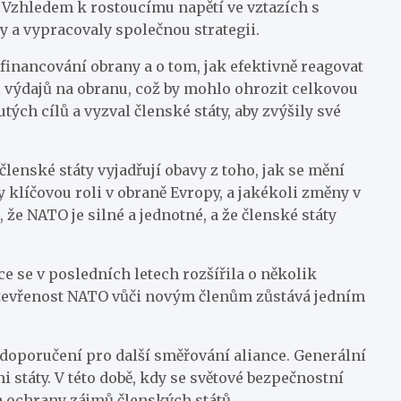
. Vzhledem k rostoucímu napětí ve vztazích s
y a vypracovaly společnou strategii.
financování obrany a o tom, jak efektivně reagovat
ti výdajů na obranu, což by mohlo ohrozit celkovou
ých cílů a vyzval členské státy, aby zvýšily své
členské státy vyjadřují obavy z toho, jak se mění
y klíčovou roli v obraně Evropy, a jakékoli změny v
 že NATO je silné a jednotné, a že členské státy
e se v posledních letech rozšířila o několik
že otevřenost NATO vůči novým členům zůstává jedním
 doporučení pro další směřování aliance. Generální
státy. V této době, kdy se světové bezpečnostní
 a ochrany zájmů členských států.