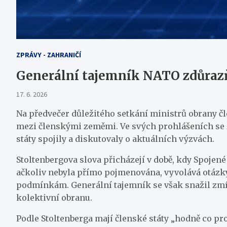
ZPRÁVY - ZAHRANIČÍ
Generální tajemník NATO zdůrazň
17. 6. 2026
Na předvečer důležitého setkání ministrů obrany čl
mezi členskými zeměmi. Ve svých prohlášeních se zam
státy spojily a diskutovaly o aktuálních výzvách.
Stoltenbergova slova přicházejí v době, kdy Spojené 
ačkoliv nebyla přímo pojmenována, vyvolává otázky
podmínkám. Generální tajemník se však snažil zmírnit
kolektivní obranu.
Podle Stoltenberga mají členské státy „hodně co prob