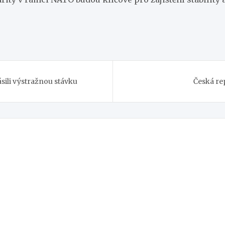
sili výstražnou stávku
Česká re