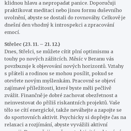
klidnou hlavu a nepropadat panice. Doporučuji
praktikovat meditaci nebo jinou formu duševního
uvolnění, abyste se dostali do rovnováhy. Celkově je
dnešní den vhodný k introspekci a zpracování
emocí.
Střelec (23. 11. – 21. 12.)
Dnes, Střelci, se můžete cítit plní optimismu a
touhy po nových zážitcích. Měsíc v Beranu vás
povzbuzuje k objevování nových horizontů. Vztahy
s přáteli a rodinou se mohou posílit, pokud se
otevřete novým myšlenkám. Pracovně se objeví
zajímavé příležitosti, které byste měli pečlivě
zvážit. Finančně je dobré zachovat obezřetnost a
neinvestovat do příliš riskantních projektů. Vaše
tělo se cítí energické, takže neváhejte a zapojte se
do sportovních aktivit. Psychicky si dopřejte čas na
relaxaci a rozjímání, abyste vyvážili aktivní