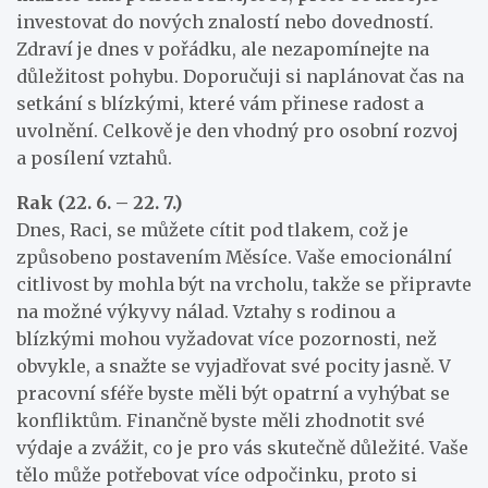
investovat do nových znalostí nebo dovedností.
Zdraví je dnes v pořádku, ale nezapomínejte na
důležitost pohybu. Doporučuji si naplánovat čas na
setkání s blízkými, které vám přinese radost a
uvolnění. Celkově je den vhodný pro osobní rozvoj
a posílení vztahů.
Rak (22. 6. – 22. 7.)
Dnes, Raci, se můžete cítit pod tlakem, což je
způsobeno postavením Měsíce. Vaše emocionální
citlivost by mohla být na vrcholu, takže se připravte
na možné výkyvy nálad. Vztahy s rodinou a
blízkými mohou vyžadovat více pozornosti, než
obvykle, a snažte se vyjadřovat své pocity jasně. V
pracovní sféře byste měli být opatrní a vyhýbat se
konfliktům. Finančně byste měli zhodnotit své
výdaje a zvážit, co je pro vás skutečně důležité. Vaše
tělo může potřebovat více odpočinku, proto si