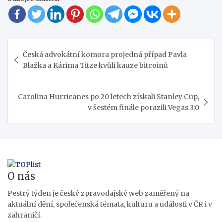
Navigace
Česká advokátní komora projedná případ Pavla
pro
Blažka a Kárima Titze kvůli kauze bitcoinů
příspěvek
Carolina Hurricanes po 20 letech získali Stanley Cup,
v šestém finále porazili Vegas 3:0
O nás
Pestrý týden je český zpravodajský web zaměřený na
aktuální dění, společenská témata, kulturu a události v ČR i v
zahraničí.