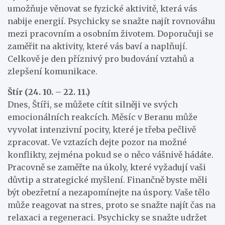
umožňuje věnovat se fyzické aktivitě, která vás
nabije energií. Psychicky se snažte najít rovnováhu
mezi pracovním a osobním životem. Doporučuji se
zaměřit na aktivity, které vás baví a naplňují.
Celkově je den příznivý pro budování vztahů a
zlepšení komunikace.
Štír (24. 10. – 22. 11.)
Dnes, Štíři, se můžete cítit silněji ve svých
emocionálních reakcích. Měsíc v Beranu může
vyvolat intenzivní pocity, které je třeba pečlivě
zpracovat. Ve vztazích dejte pozor na možné
konflikty, zejména pokud se o něco vášnivě hádáte.
Pracovně se zaměřte na úkoly, které vyžadují vaši
důvtip a strategické myšlení. Finančně byste měli
být obezřetní a nezapomínejte na úspory. Vaše tělo
může reagovat na stres, proto se snažte najít čas na
relaxaci a regeneraci. Psychicky se snažte udržet