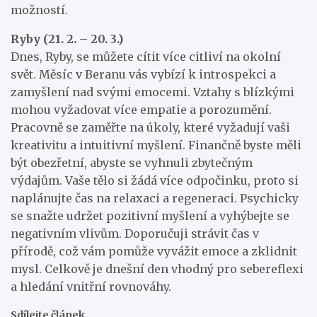
možností.
Ryby (21. 2. – 20. 3.)
Dnes, Ryby, se můžete cítit více citliví na okolní
svět. Měsíc v Beranu vás vybízí k introspekci a
zamyšlení nad svými emocemi. Vztahy s blízkými
mohou vyžadovat více empatie a porozumění.
Pracovně se zaměřte na úkoly, které vyžadují vaši
kreativitu a intuitivní myšlení. Finančně byste měli
být obezřetní, abyste se vyhnuli zbytečným
výdajům. Vaše tělo si žádá více odpočinku, proto si
naplánujte čas na relaxaci a regeneraci. Psychicky
se snažte udržet pozitivní myšlení a vyhýbejte se
negativním vlivům. Doporučuji strávit čas v
přírodě, což vám pomůže vyvážit emoce a zklidnit
mysl. Celkově je dnešní den vhodný pro sebereflexi
a hledání vnitřní rovnováhy.
Sdílejte článek