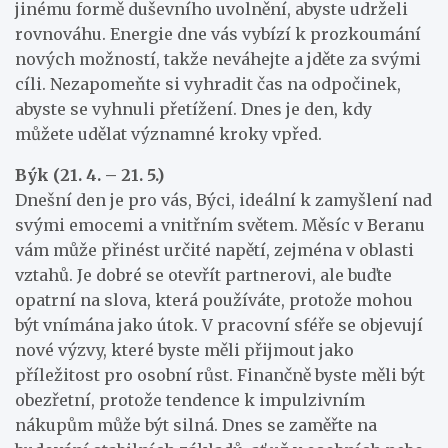
jinému formě duševního uvolnění, abyste udrželi
rovnováhu. Energie dne vás vybízí k prozkoumání
nových možností, takže neváhejte a jděte za svými
cíli. Nezapomeňte si vyhradit čas na odpočinek,
abyste se vyhnuli přetížení. Dnes je den, kdy
můžete udělat významné kroky vpřed.
Býk (21. 4. – 21. 5.)
Dnešní den je pro vás, Býci, ideální k zamyšlení nad
svými emocemi a vnitřním světem. Měsíc v Beranu
vám může přinést určité napětí, zejména v oblasti
vztahů. Je dobré se otevřít partnerovi, ale buďte
opatrní na slova, která používáte, protože mohou
být vnímána jako útok. V pracovní sféře se objevují
nové výzvy, které byste měli přijmout jako
příležitost pro osobní růst. Finančně byste měli být
obezřetní, protože tendence k impulzivním
nákupům může být silná. Dnes se zaměřte na