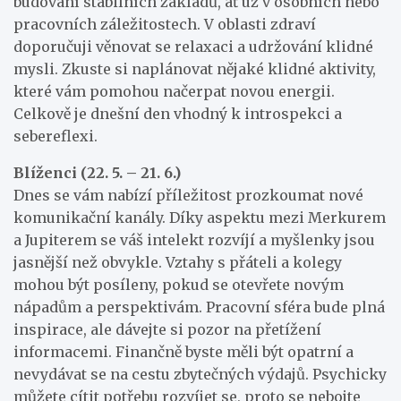
budování stabilních základů, ať už v osobních nebo
pracovních záležitostech. V oblasti zdraví
doporučuji věnovat se relaxaci a udržování klidné
mysli. Zkuste si naplánovat nějaké klidné aktivity,
které vám pomohou načerpat novou energii.
Celkově je dnešní den vhodný k introspekci a
sebereflexi.
Blíženci (22. 5. – 21. 6.)
Dnes se vám nabízí příležitost prozkoumat nové
komunikační kanály. Díky aspektu mezi Merkurem
a Jupiterem se váš intelekt rozvíjí a myšlenky jsou
jasnější než obvykle. Vztahy s přáteli a kolegy
mohou být posíleny, pokud se otevřete novým
nápadům a perspektivám. Pracovní sféra bude plná
inspirace, ale dávejte si pozor na přetížení
informacemi. Finančně byste měli být opatrní a
nevydávat se na cestu zbytečných výdajů. Psychicky
můžete cítit potřebu rozvíjet se, proto se nebojte