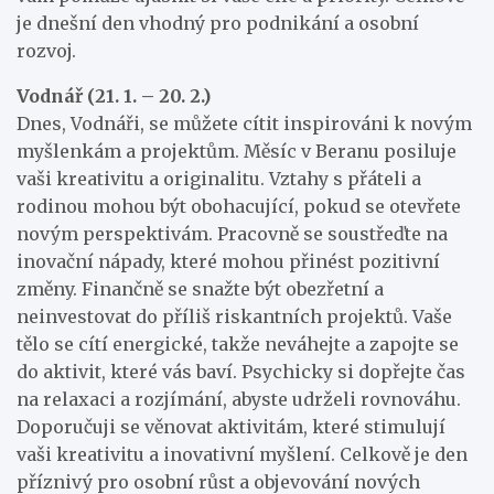
je dnešní den vhodný pro podnikání a osobní
rozvoj.
Vodnář (21. 1. – 20. 2.)
Dnes, Vodnáři, se můžete cítit inspirováni k novým
myšlenkám a projektům. Měsíc v Beranu posiluje
vaši kreativitu a originalitu. Vztahy s přáteli a
rodinou mohou být obohacující, pokud se otevřete
novým perspektivám. Pracovně se soustřeďte na
inovační nápady, které mohou přinést pozitivní
změny. Finančně se snažte být obezřetní a
neinvestovat do příliš riskantních projektů. Vaše
tělo se cítí energické, takže neváhejte a zapojte se
do aktivit, které vás baví. Psychicky si dopřejte čas
na relaxaci a rozjímání, abyste udrželi rovnováhu.
Doporučuji se věnovat aktivitám, které stimulují
vaši kreativitu a inovativní myšlení. Celkově je den
příznivý pro osobní růst a objevování nových