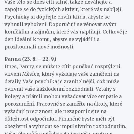
Vaše tělo se dnes cítí silné, takže neváhejte a
zapojte se do fyzických aktivit, které vás nabíjejí.
Psychicky si dopřejte chvíli klidu, abyste se
vyhnuli vyhoření. Doporučuji se věnovat svým
koníčkům a zájmům, které vás naplňují. Celkově je
den ideální k tomu, abyste se vyjádřili a
prozkoumali nové možnosti.
Panna (23. 8. – 22. 9.)
Dnes, Panny, se můžete cítit poněkud rozptýleni
vlivem Měsíce, který vyžaduje vaše zaměření na
detaily. Vaše psychika je zranitelnější, což může
ovlivnit vaše každodenní rozhodnutí. Vztahy s
kolegy a přáteli mohou vyžadovat více empatie a
porozumění. Pracovně se zaměřte na úkoly, které
vyžadují preciznost, ale nezapomínejte na
důležitost odpočinku. Finančně byste měli být
obezřetní a vyhnout se impulsivním rozhodnutím.
Vaše tělo může potřebovat více péče, proto se