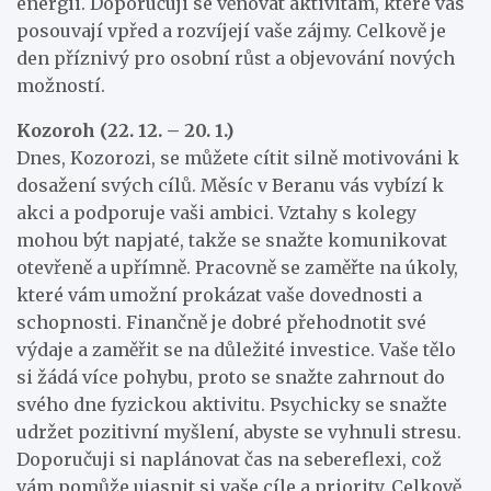
energii. Doporučuji se věnovat aktivitám, které vás
posouvají vpřed a rozvíjejí vaše zájmy. Celkově je
den příznivý pro osobní růst a objevování nových
možností.
Kozoroh (22. 12. – 20. 1.)
Dnes, Kozorozi, se můžete cítit silně motivováni k
dosažení svých cílů. Měsíc v Beranu vás vybízí k
akci a podporuje vaši ambici. Vztahy s kolegy
mohou být napjaté, takže se snažte komunikovat
otevřeně a upřímně. Pracovně se zaměřte na úkoly,
které vám umožní prokázat vaše dovednosti a
schopnosti. Finančně je dobré přehodnotit své
výdaje a zaměřit se na důležité investice. Vaše tělo
si žádá více pohybu, proto se snažte zahrnout do
svého dne fyzickou aktivitu. Psychicky se snažte
udržet pozitivní myšlení, abyste se vyhnuli stresu.
Doporučuji si naplánovat čas na sebereflexi, což
vám pomůže ujasnit si vaše cíle a priority. Celkově