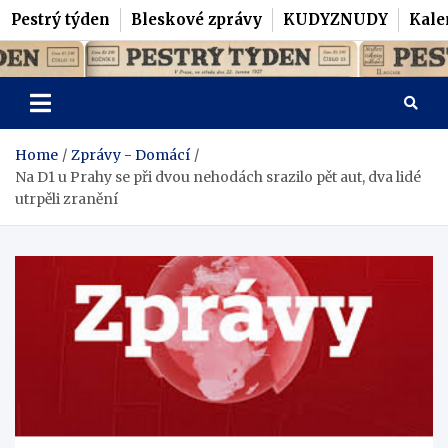
Pestrý týden
Bleskové zprávy
KUDYZNUDY
Kale
Skip
Pestrý Týden
to
content
Home
Zprávy - Domácí
Na D1 u Prahy se při dvou nehodách srazilo pět aut, dva lidé
utrpěli zranění