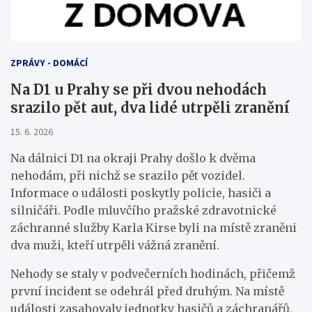
ZPRÁVY - DOMÁCÍ
Na D1 u Prahy se při dvou nehodách
srazilo pět aut, dva lidé utrpěli zranění
15. 6. 2026
Na dálnici D1 na okraji Prahy došlo k dvěma
nehodám, při nichž se srazilo pět vozidel.
Informace o události poskytly policie, hasiči a
silničáři. Podle mluvčího pražské zdravotnické
záchranné služby Karla Kirse byli na místě zraněni
dva muži, kteří utrpěli vážná zranění.
Nehody se staly v podvečerních hodinách, přičemž
první incident se odehrál před druhým. Na místě
události zasahovaly jednotky hasičů a záchranářů,