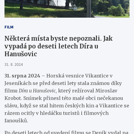
FILM
Některá místa byste nepoznali. Jak
vypadá po deseti letech Díra u
Hanušovic
31. 8. 2024
31. srpna 2024
– Horská vesnice Vikantice v
Jeseníkách se před deseti lety stala známou díky
filmu
Díra u Hanušovic
, který režíroval Miroslav
Krobot. Snímek přinesl této malé obci nečekanou
slávu, když se stal hitem českých kin a Vikantice se
rázem ocitly v hledáčku turistů i filmových
fanoušků.
Po deseti letech od uvedení filmu se Deník vydal na