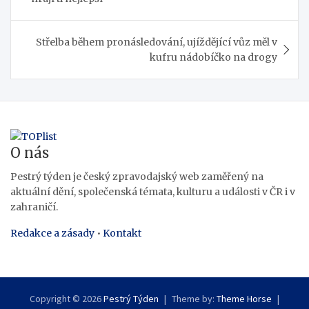
příspěvek
Střelba během pronásledování, ujíždějící vůz měl v
kufru nádobíčko na drogy
O nás
Pestrý týden je český zpravodajský web zaměřený na
aktuální dění, společenská témata, kulturu a události v ČR i v
zahraničí.
Redakce a zásady
•
Kontakt
Copyright © 2026
Pestrý Týden
Theme by:
Theme Horse