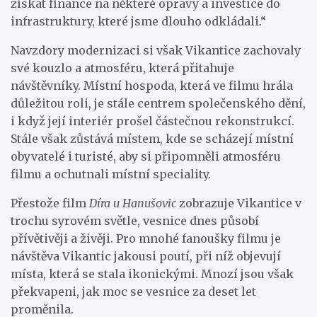
získat finance na některé opravy a investice do
infrastruktury, které jsme dlouho odkládali.“
Navzdory modernizaci si však Vikantice zachovaly
své kouzlo a atmosféru, která přitahuje
návštěvníky. Místní hospoda, která ve filmu hrála
důležitou roli, je stále centrem společenského dění,
i když její interiér prošel částečnou rekonstrukcí.
Stále však zůstává místem, kde se scházejí místní
obyvatelé i turisté, aby si připomněli atmosféru
filmu a ochutnali místní speciality.
Přestože film
Díra u Hanušovic
zobrazuje Vikantice v
trochu syrovém světle, vesnice dnes působí
přívětivěji a živěji. Pro mnohé fanoušky filmu je
návštěva Vikantic jakousi poutí, při níž objevují
místa, která se stala ikonickými. Mnozí jsou však
překvapeni, jak moc se vesnice za deset let
proměnila.