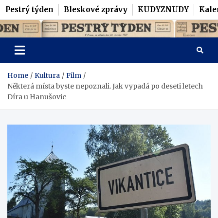
Pestrý týden
Bleskové zprávy
KUDYZNUDY
Kale
Skip
Pestrý Týden
to
content
Home
Kultura
Film
Některá místa byste nepoznali. Jak vypadá po deseti letech
Díra u Hanušovic