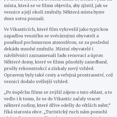
místa, která se ve filmu objevila, aby zjistil, jak se
vesnice a její okolí změnily. Některá místa byste
dnes sotva poznali.
Ve Vikanticích, které film vykreslil jako typickou
zapadlou vesničku se svéráznými obyvateli a
poněkud pochmurnou atmosférou, se za poslední
dekádu mnohé změnilo. Místní obyvatelé i
návštěvníci zaznamenali řadu renovací a úprav.
Některé domy, které ve filmu působily zanedbaně,
prošly rekonstrukcí a získaly nový vzhled.
Opraveny byly také cesty a veřejná prostranství, což
vesnici dodalo svěžejší vzhled.
„Po úspěchu filmu se zvýšil zájem o tuto oblast, a to
vedlo i k tomu, že se do Vikantic začaly vracet
některé rodiny, které dříve odešly do větších měst,“
říká starosta obce. „Turistický ruch nám pomohl