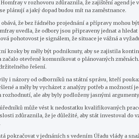
omfray v rozhovoru zdůraznila, že zajištění agend je v 
se plánují a jaký dopad budou mít na zaměstnance.
é obává, že bez řádného projednání a přípravy mohou bý
mfray uvedla, že odbory jsou připraveny jednat a hledat ř
ová pohotovost je signálem, že situace je vážná a vyža
ní kroky by měly být podniknuty, aby se zajistila konti
o a začalo otevřeně komunikovat o plánovaných změnách
ržitelného řešení.
ily i názory od odborníků na státní správu, kteří pouka
ené a měly by vycházet z analýzy potřeb a možností jedn
 rozhodnutí, ale aby byly podloženy jasnými argumenty 
í úředníků může vést k nedostatku kvalifikovaných prac
osti zdůraznila, že je důležité, aby stát investoval do 
.
tá pokračovat v jednáních s vedením Úřadu vlády a snaž