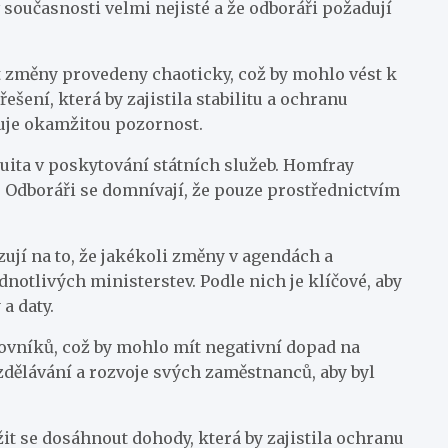
současnosti velmi nejisté a že odboráři požadují
t změny provedeny chaoticky, což by mohlo vést k
ešení, která by zajistila stabilitu a ochranu
duje okamžitou pozornost.
nuita v poskytování státních služeb. Homfray
. Odboráři se domnívají, že pouze prostřednictvím
zují na to, že jakékoli změny v agendách a
otlivých ministerstev. Podle nich je klíčové, aby
a daty.
ovníků, což by mohlo mít negativní dopad na
vzdělávání a rozvoje svých zaměstnanců, aby byl
it se dosáhnout dohody, která by zajistila ochranu