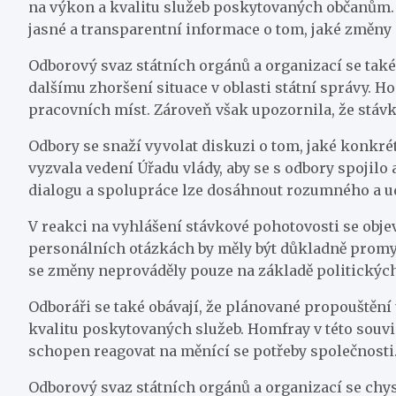
na výkon a kvalitu služeb poskytovaných občanům. H
jasné a transparentní informace o tom, jaké změny 
Odborový svaz státních orgánů a organizací se tak
dalšímu zhoršení situace v oblasti státní správy. Ho
pracovních míst. Zároveň však upozornila, že stávk
Odbory se snaží vyvolat diskuzi o tom, jaké konkrét
vyzvala vedení Úřadu vlády, aby se s odbory spojil
dialogu a spolupráce lze dosáhnout rozumného a ud
V reakci na vyhlášení stávkové pohotovosti se objev
personálních otázkách by měly být důkladně promyšl
se změny neprováděly pouze na základě politických
Odboráři se také obávají, že plánované propouštěn
kvalitu poskytovaných služeb. Homfray v této souvisl
schopen reagovat na měnící se potřeby společnosti
Odborový svaz státních orgánů a organizací se chys