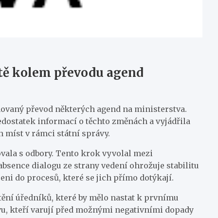
otě kolem převodu agend
novaný převod některých agend na ministerstva.
ostatek informací o těchto změnách a vyjádřila
h míst v rámci státní správy.
ovala s odbory. Tento krok vyvolal mezi
bsence dialogu ze strany vedení ohrožuje stabilitu
jeni do procesů, které se jich přímo dotýkají.
ění úředníků, které by mělo nastat k prvnímu
vu, kteří varují před možnými negativními dopady