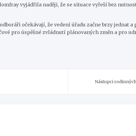
 Homfray vyjádřila naději, že se situace vyřeší bez nutno
 odboráři očekávají, že vedení úřadu začne brzy jednat 
íčové pro úspěšné zvládnutí plánovaných změn a pro ud
Nástupci rodinných