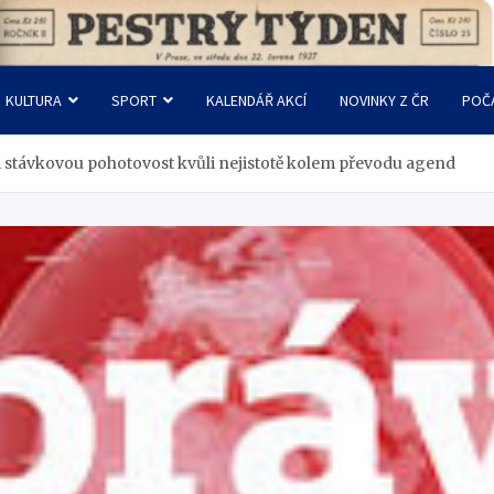
KULTURA
SPORT
KALENDÁŘ AKCÍ
NOVINKY Z ČR
POČ
i stávkovou pohotovost kvůli nejistotě kolem převodu agend