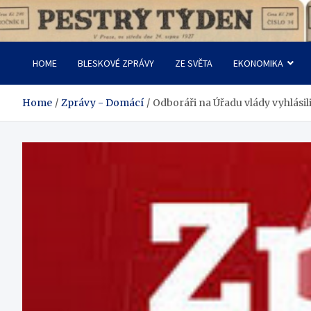
Skip
to
Pestrý Týden
content
HOME
BLESKOVÉ ZPRÁVY
ZE SVĚTA
EKONOMIKA
Home
Zprávy - Domácí
Odboráři na Úřadu vlády vyhlásil