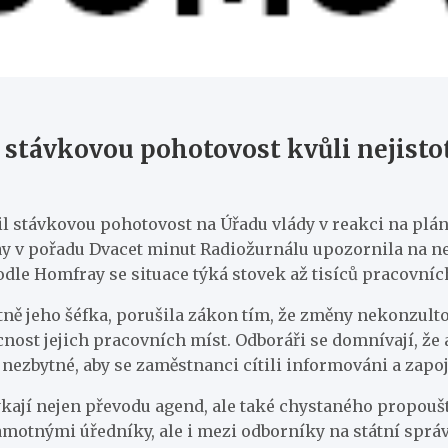
i stávkovou pohotovost kvůli nejist
il stávkovou pohotovost na Úřadu vlády v reakci na plá
v pořadu Dvacet minut Radiožurnálu upozornila na ned
Podle Homfray se situace týká stovek až tisíců pracovníc
tně jeho šéfka, porušila zákon tím, že změny nekonzult
ost jejich pracovních míst. Odboráři se domnívají, že a
e nezbytné, aby se zaměstnanci cítili informováni a zapo
ají nejen převodu agend, ale také chystaného propoušt
amotnými úředníky, ale i mezi odborníky na státní sprá