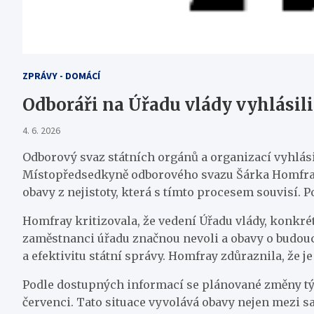
ZPRÁVY - DOMÁCÍ
Odboráři na Úřadu vlády vyhlásil
4. 6. 2026
Odborový svaz státních orgánů a organizací vyhlás
Místopředsedkyně odborového svazu Šárka Homfray 
obavy z nejistoty, která s tímto procesem souvisí. 
Homfray kritizovala, že vedení Úřadu vlády, konkré
zaměstnanci úřadu značnou nevoli a obavy o budoucn
a efektivitu státní správy. Homfray zdůraznila, že j
Podle dostupných informací se plánované změny týk
červenci. Tato situace vyvolává obavy nejen mezi s