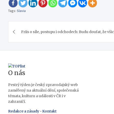
Tags:
Slavia
Navigace
Friis o síle, postupu i odchodech: Budu doufat, že vš
pro
příspěvek
O nás
Pestrý týden je český zpravodajský web
zaměřený na aktuální dění, společenská
témata, kulturu a události v ČR i v
zahraničí.
Redakce a zásady
•
Kontakt