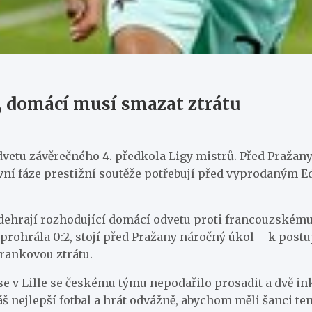
rů, domácí musí smazat ztrátu
 odvetu závěrečného 4. předkola Ligy mistrů. Před Praža
avní fáze prestižní soutěže potřebují před vyprodaným
odehrají rozhodující domácí odvetu proti francouzskému 
rohrála 0:2, stojí před Pražany náročný úkol – k postu
rankovou ztrátu.
ase v Lille se českému týmu nepodařilo prosadit a dvě 
nejlepší fotbal a hrát odvážně, abychom měli šanci tent