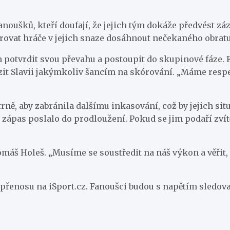
anoušků, kteří doufají, že jejich tým dokáže předvést z
rovat hráče v jejich snaze dosáhnout nečekaného obratu
ílem potvrdit svou převahu a postoupit do skupinové fáz
it Slavii jakýmkoliv šancím na skórování. „Máme respekt
rně, aby zabránila dalšímu inkasování, což by jejich sit
y zápas poslalo do prodloužení. Pokud se jim podaří zví
Tomáš Holeš. „Musíme se soustředit na náš výkon a věřit
e přenosu na iSport.cz. Fanoušci budou s napětím sledova