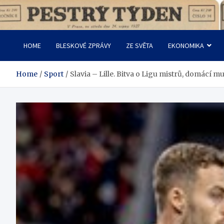
Skip
to
Pestrý Týden
content
HOME
BLESKOVÉ ZPRÁVY
ZE SVĚTA
EKONOMIKA
Home
Sport
Slavia – Lille. Bitva o Ligu mistrů, domácí m