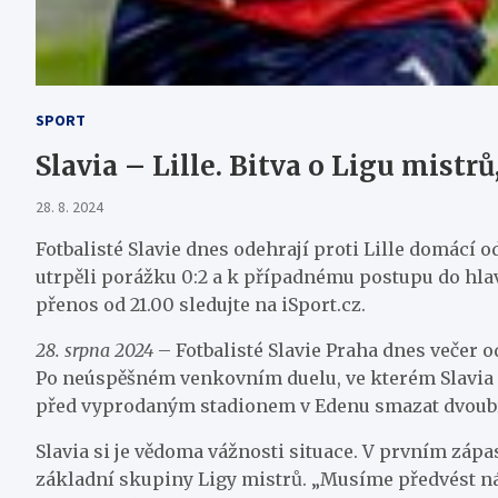
SPORT
Slavia – Lille. Bitva o Ligu mist
28. 8. 2024
Fotbalisté Slavie dnes odehrají proti Lille domácí
utrpěli porážku 0:2 a k případnému postupu do hl
přenos od 21.00 sledujte na iSport.cz.
28. srpna 2024
– Fotbalisté Slavie Praha dnes večer 
Po neúspěšném venkovním duelu, ve kterém Slavia p
před vyprodaným stadionem v Edenu smazat dvoub
Slavia si je vědoma vážnosti situace. V prvním záp
základní skupiny Ligy mistrů. „Musíme předvést náš 