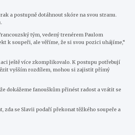
ázrak a postupně dotáhnout skóre na svou stranu.
.
e. Francouzský tým, vedený trenérem Paulom
 k soupeři, ale věříme, že si svou pozici uhájíme,“
uaci ještě více zkomplikovalo. K postupu potřebují
tězit vyšším rozdílem, mohou si zajistit přímý
, že dokážeme fanouškům přinést radost a vrátit se
t, zda se Slavii podaří překonat těžkého soupeře a