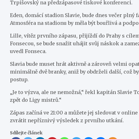
Trpišovský na předzápasové tiskové konferenci.
Eden, domácí stadion Slavie, bude dnes večer plný f
Atmosféra na stadionu by měla být bouřlivá a podpo
Lille, vítěz prvního zápasu, přijíždí do Prahy s c
Fonsecou, se bude snažit uhájit svůj náskok a zamez
uvedl Fonseca.
Slavia bude muset hrát aktivně a zároveň velmi opat
minimálně dvě branky, aniž by obdrželi další, což b
postup.
„Je to výzva, ale ne nemožná,“ řekl kapitán Slavie 
zpět do Ligy mistrů.“
Zápas začíná ve 21:00 a můžete jej sledovat v onlin
zvrátit nepříznivý výsledek z prvního utkání.
Sdílejte článek