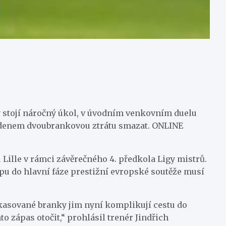
ny stojí náročný úkol, v úvodním venkovním duelu
 Edenem dvoubrankovou ztrátu smazat. ONLINE
Lille v rámci závěrečného 4. předkola Ligy mistrů.
pu do hlavní fáze prestižní evropské soutěže musí
inkasované branky jim nyní komplikují cestu do
o zápas otočit,“ prohlásil trenér Jindřich