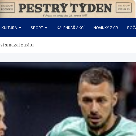
KULTURA
SPORT
KALENDÁŘ AKCÍ
NOVINKY Z ČR
POČ
usí smazat ztrátu