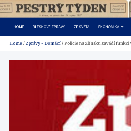
Skip
to
Pestrý Týden
content
HOME
BLESKOVÉ ZPRÁVY
ZE SVĚTA
EKONOMIKA
Home
Zprávy - Domácí
Policie na Zlínsku zavádí funkc