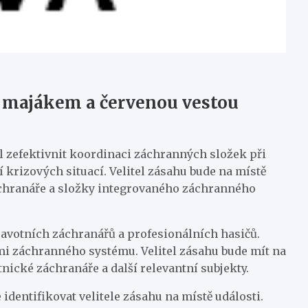
m majákem a červenou vestou
íl zefektivnit koordinaci záchranných složek při
í krizových situací. Velitel zásahu bude na místě
áchranáře a složky integrovaného záchranného
dravotních záchranářů a profesionálních hasičů.
mi záchranného systému. Velitel zásahu bude mít na
tnické záchranáře a další relevantní subjekty.
dentifikovat velitele zásahu na místě události.