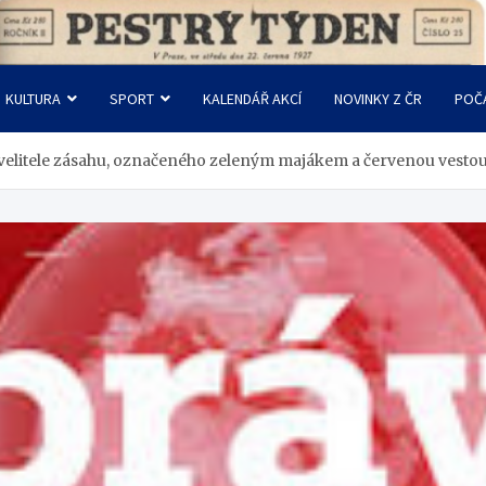
KULTURA
SPORT
KALENDÁŘ AKCÍ
NOVINKY Z ČR
POČ
i velitele zásahu, označeného zeleným majákem a červenou vesto