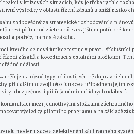
ší reakci v krizových situacích, kdy je třeba rychle roz
itivní výsledky v oblasti řízení zásahů a sníží riziko c
zásahu zodpovědný za strategické rozhodování a plánová
 úkolů mezi přítomné záchranáře a zajištění potřebné 
osti a potřeby na místě zásahu.
mci kterého se nová funkce testuje v praxi. Příslušníci po
í řízení zásahů a koordinaci s ostatními složkami. Tent
mořádné události.
 zaměřuje na různé typy událostí, včetně dopravních neh
ty při dalším rozvoji této funkce a případném jejím rozš
tivity a bezpečnosti při řešení mimořádných událostí.
t komunikaci mezi jednotlivými složkami záchranného s
dnocovat výsledky pilotního programu a na základě získ
o trendu modernizace a zefektivnění záchranného systému