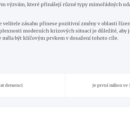
ým výzvám, které přinášejí různé typy mimořádných udál
 velitele zásahu přinese pozitivní změny v oblasti říze
exnosti moderních krizových situací je důležité, aby
y měla být klíčovým prvkem v dosažení tohoto cíle.
vat demenci
Je první milion ve