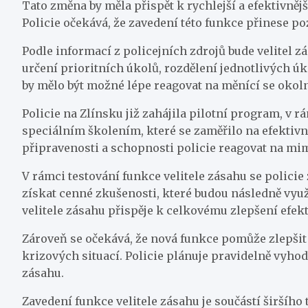
Tato změna by měla přispět k rychlejší a efektivněj
Policie očekává, že zavedení této funkce přinese poz
Podle informací z policejních zdrojů bude velitel 
určení prioritních úkolů, rozdělení jednotlivých
by mělo být možné lépe reagovat na měnící se okoln
Policie na Zlínsku již zahájila pilotní program, v rá
speciálním školením, které se zaměřilo na efektivn
připravenosti a schopnosti policie reagovat na mi
V rámci testování funkce velitele zásahu se policie
získat cenné zkušenosti, které budou následně využi
velitele zásahu přispěje k celkovému zlepšení efek
Zároveň se očekává, že nová funkce pomůže zlepši
krizových situací. Policie plánuje pravidelně vyho
zásahu.
Zavedení funkce velitele zásahu je součástí širšíh