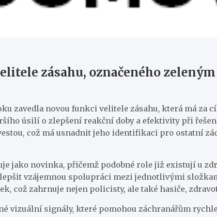
 velitele zásahu, označeného zelený
ku zavedla novou funkci velitele zásahu, která má za c
ího úsilí o zlepšení reakční doby a efektivity při řešen
stou, což má usnadnit jeho identifikaci pro ostatní z
uje jako novinka, přičemž podobné role již existují u z
 zlepšit vzájemnou spolupráci mezi jednotlivými složka
k, což zahrnuje nejen policisty, ale také hasiče, zdravo
né vizuální signály, které pomohou záchranářům rychle i