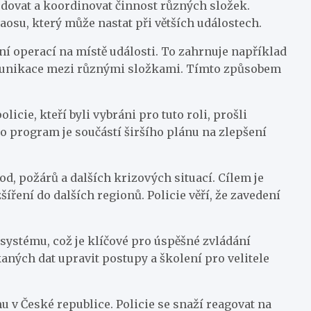
hodovat a koordinovat činnost různých složek.
haosu, který může nastat při větších událostech.
ní operací na místě události. To zahrnuje například
komunikace mezi různými složkami. Tímto způsobem
licie, kteří byli vybráni pro tuto roli, prošli
o program je součástí širšího plánu na zlepšení
od, požárů a dalších krizových situací. Cílem je
íření do dalších regionů. Policie věří, že zavedení
ystému, což je klíčové pro úspěšné zvládání
aných dat upravit postupy a školení pro velitele
 v České republice. Policie se snaží reagovat na