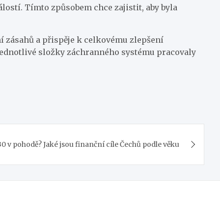
ostí. Tímto způsobem chce zajistit, aby byla
ní zásahů a přispěje k celkovému zlepšení
 jednotlivé složky záchranného systému pracovaly
 30 v pohodě? Jaké jsou finanční cíle Čechů podle věku