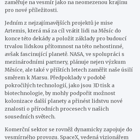
zaměřuje na vesmír jako na neomezenou krajinu
pro nové příležitosti.
Jedním z nejzajímavějších projektů je mise
Artemis, která má za cíl vrátit lidi na Měsíc do
konce této dekády a položit základy pro budoucí
trvalou lidskou přítomnost na této nehostinné,
avšak fascinující planetě. NASA, ve spolupráci s
mezinárodními partnery, plánuje nejen výzkum
Měsíce, ale také v příštích letech zaměřit naše úsilí
směrem k Marsu. Předpoklady v podobě
pokročilých technologií, jako jsou 3D tisk a
biotechnologie, by mohly podpořit možnost
kolonizace další planety a přinést lidstvu nové
znalosti o přírodních procesech v našich
sousedních světech.
Komerční sektor se rovněž dynamicky zapojuje do
vesmírného provozu. SpaceX, vedená vizionářem