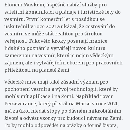
Elonem Muskem, úspěšně nabízí služby pro
satelitní komunikaci a plánuje i turistické lety do
vesmíru. První komerční let s posádkou se
uskutečnil v roce 2021 a ukázal, že cestování do
vesmíru se může stát realitou pro širokou
veřejnost. Takovéto kroky posunují hranice
lidského poznání a vytvářejí novou kulturu
zaměřenou na vesmír, který je nejen vědeckým
zájmem, ale i vytvářejícím oborem pro pracovních
příležitosti na planetě Zemi.
Vědecké mise mají také zásadní význam pro
pochopení vesmíru a vývoj technologií, které by
mohly mít aplikace i na Zemi. Například rover
Perseverance, který přistál na Marsu v roce 2021,
má za úkol hledat stopy po dávném mikrobiálním
životě a odvést vzorky pro budoucí návrat na Zemi.
To by mohlo odpovědět na otázky o formě života,