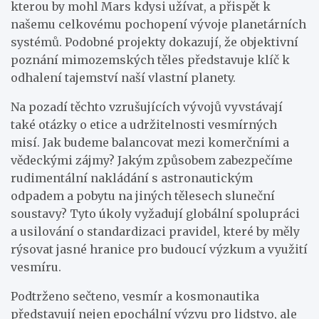
kterou by mohl Mars kdysi užívat, a přispět k
našemu celkovému pochopení vývoje planetárních
systémů. Podobné projekty dokazují, že objektivní
poznání mimozemských těles představuje klíč k
odhalení tajemství naší vlastní planety.
Na pozadí těchto vzrušujících vývojů vyvstávají
také otázky o etice a udržitelnosti vesmírných
misí. Jak budeme balancovat mezi komerčními a
vědeckými zájmy? Jakým způsobem zabezpečíme
rudimentální nakládání s astronautickým
odpadem a pobytu na jiných tělesech sluneční
soustavy? Tyto úkoly vyžadují globální spolupráci
a usilování o standardizaci pravidel, které by měly
rýsovat jasné hranice pro budoucí výzkum a využití
vesmíru.
Podtrženo sečteno, vesmír a kosmonautika
představují nejen epochální výzvu pro lidstvo, ale