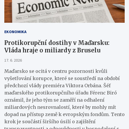
EKONOMIKA
Protikorupční dostihy v Maďarsku:
Vláda hraje o miliardy z Bruselu
17. 6. 2026
Maďarsko se ocitá v centru pozornosti kvůli
vyšetřování korupce, které se soustředí na období
předchozí vlády premiéra Viktora Orbána. Šéf
maďarského protikorupčního úřadu Férenc Biró
oznámil, že jeho tým se zaměří na odhalení
miliardových nesrovnalostí, které by mohly mít
dopad na přístup země k evropským fondům. Tento
krok je součástí širšího úsilí o zajištění
transparentnosti a odpovědnosti v hospodaření s