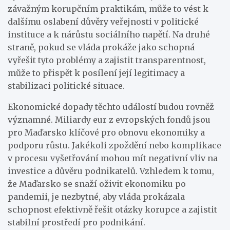
závažným korupčním praktikám, může to vést k
dalšímu oslabení důvěry veřejnosti v politické
instituce a k nárůstu sociálního napětí. Na druhé
straně, pokud se vláda prokáže jako schopná
vyřešit tyto problémy a zajistit transparentnost,
může to přispět k posílení její legitimacy a
stabilizaci politické situace.
Ekonomické dopady těchto událostí budou rovněž
významné. Miliardy eur z evropských fondů jsou
pro Maďarsko klíčové pro obnovu ekonomiky a
podporu růstu. Jakékoli zpoždění nebo komplikace
v procesu vyšetřování mohou mít negativní vliv na
investice a důvěru podnikatelů. Vzhledem k tomu,
že Maďarsko se snaží oživit ekonomiku po
pandemii, je nezbytné, aby vláda prokázala
schopnost efektivně řešit otázky korupce a zajistit
stabilní prostředí pro podnikání.