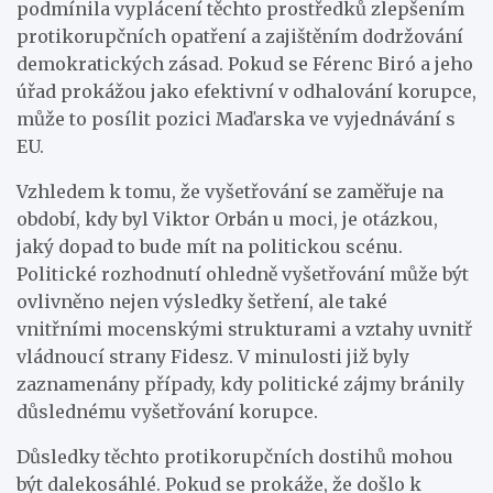
podmínila vyplácení těchto prostředků zlepšením
protikorupčních opatření a zajištěním dodržování
demokratických zásad. Pokud se Férenc Biró a jeho
úřad prokážou jako efektivní v odhalování korupce,
může to posílit pozici Maďarska ve vyjednávání s
EU.
Vzhledem k tomu, že vyšetřování se zaměřuje na
období, kdy byl Viktor Orbán u moci, je otázkou,
jaký dopad to bude mít na politickou scénu.
Politické rozhodnutí ohledně vyšetřování může být
ovlivněno nejen výsledky šetření, ale také
vnitřními mocenskými strukturami a vztahy uvnitř
vládnoucí strany Fidesz. V minulosti již byly
zaznamenány případy, kdy politické zájmy bránily
důslednému vyšetřování korupce.
Důsledky těchto protikorupčních dostihů mohou
být dalekosáhlé. Pokud se prokáže, že došlo k