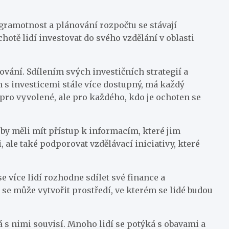
í gramotnost a plánování rozpočtu se stávají
hotě lidí investovat do svého vzdělání v oblasti
vání. Sdílením svých investičních strategií a
h s investicemi stále více dostupný, má každý
 pro vyvolené, ale pro každého, kdo je ochoten se
é by měli mít přístup k informacím, které jim
 ale také podporovat vzdělávací iniciativy, které
 více lidí rozhodne sdílet své finance a
 se může vytvořit prostředí, ve kterém se lidé budou
rá s nimi souvisí. Mnoho lidí se potýká s obavami a