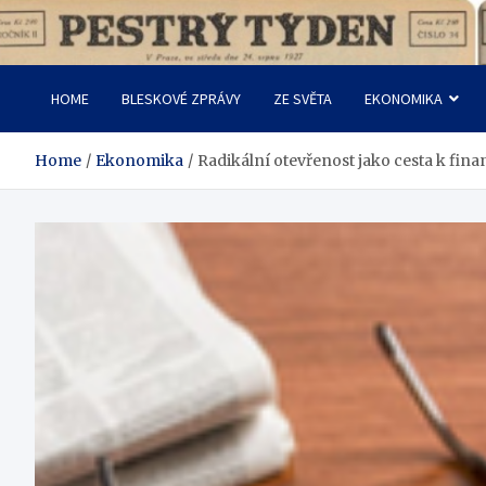
Skip
to
Pestrý Týden
content
HOME
BLESKOVÉ ZPRÁVY
ZE SVĚTA
EKONOMIKA
Home
Ekonomika
Radikální otevřenost jako cesta k fina