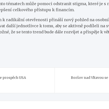
chto tématech může pomoci odstranit stigma, které je s
lepšení celkového přístupu k financím.
m k radikální otevřenosti přináší nový pohled na osobní
t další jednotlivce k tomu, aby se aktivně podíleli na s
žné, že se tento trend bude dále rozvíjet a přispěje k v
ve prospěch USA
Boršov nad Vltavou se