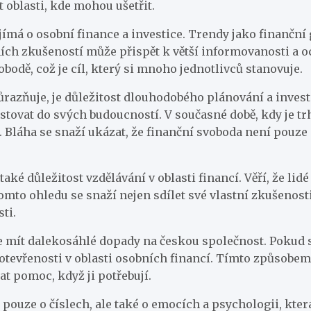
oblasti, kde mohou ušetřit.
zajímá o osobní finance a investice. Trendy jako finančn
ích zkušeností může přispět k větší informovanosti a oc
obodě, což je cíl, který si mnoho jednotlivců stanovuje.
azňuje, je důležitost dlouhodobého plánování a investo
estovat do svých budoucností. V současné době, kdy je tr
. Bláha se snaží ukázat, že finanční svoboda není pouze
také důležitost vzdělávání v oblasti financí. Věří, že lid
mto ohledu se snaží nejen sdílet své vlastní zkušenosti,
ti.
 mít dalekosáhlé dopady na českou společnost. Pokud se
 otevřenosti v oblasti osobních financí. Tímto způsobem
at pomoc, když ji potřebují.
í pouze o číslech, ale také o emocích a psychologii, kte