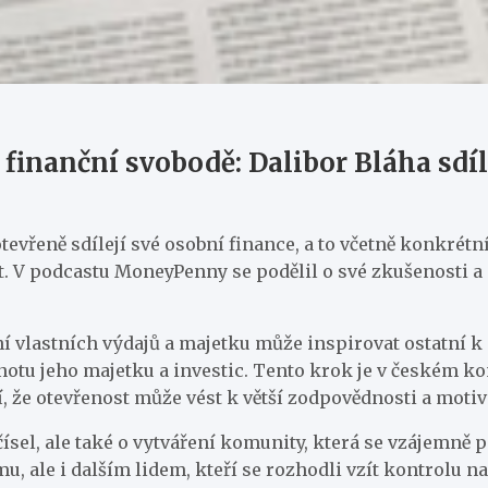
 finanční svobodě: Dalibor Bláha sdíl
 otevřeně sdílejí své osobní finance, a to včetně konkrét
t. V podcastu MoneyPenny se podělil o své zkušenosti a n
ení vlastních výdajů a majetku může inspirovat ostatní
dnotu jeho majetku a investic. Tento krok je v českém ko
í, že otevřenost může vést k větší zodpovědnosti a moti
 čísel, ale také o vytváření komunity, která se vzájemně
mu, ale i dalším lidem, kteří se rozhodli vzít kontrolu