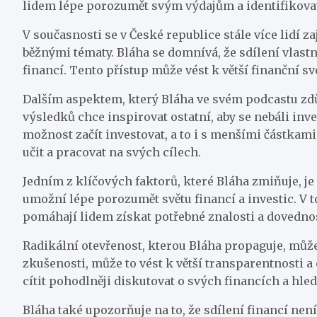
lidem lépe porozumět svým výdajům a identifikovat 
V současnosti se v České republice stále více lidí 
běžnými tématy. Bláha se domnívá, že sdílení vlastn
financí. Tento přístup může vést k větší finanční sv
Dalším aspektem, který Bláha ve svém podcastu zdůr
výsledků chce inspirovat ostatní, aby se nebáli inv
možnost začít investovat, a to i s menšími částkami
učit a pracovat na svých cílech.
Jedním z klíčových faktorů, které Bláha zmiňuje, je 
umožní lépe porozumět světu financí a investic. V to
pomáhají lidem získat potřebné znalosti a dovednos
Radikální otevřenost, kterou Bláha propaguje, může
zkušenosti, může to vést k větší transparentnosti a
cítit pohodlněji diskutovat o svých financích a hled
Bláha také upozorňuje na to, že sdílení financí nen