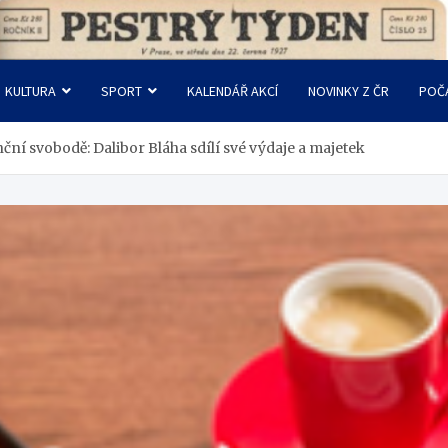
KULTURA
SPORT
KALENDÁŘ AKCÍ
NOVINKY Z ČR
POČ
nční svobodě: Dalibor Bláha sdílí své výdaje a majetek