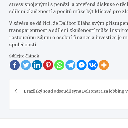
stresy spojenými s penězi, a otevřená diskuse o tě
sdílení zkušeností a pocitů může být klíčové pro z
V závěru se dá říci, že Dalibor Bláha svým přístupe
transparentnost a sdílení zkušeností může inspirova
rostoucímu zájmu o osobní finance a investice je mo
společnosti.
Sdílejte článek
Navigace
Brazilský soud odsoudil syna Bolsonara za lobbing 
pro
příspěvek