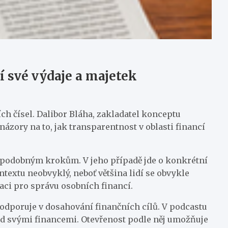
í své výdaje a majetek
ních čísel. Dalibor Bláha, zakladatel konceptu
ázory na to, jak transparentnost v oblasti financí
 k podobným krokům. V jeho případě jde o konkrétní
ntextu neobvyklý, neboť většina lidí se obvykle
vaci pro správu osobních financí.
 podporuje v dosahování finančních cílů. V podcastu
 nad svými financemi. Otevřenost podle něj umožňuje