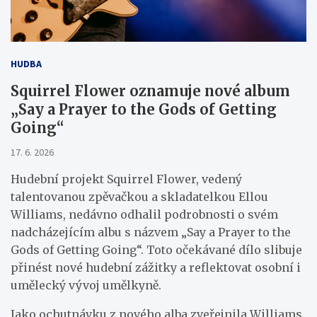
HUDBA
Squirrel Flower oznamuje nové album
„Say a Prayer to the Gods of Getting
Going“
17. 6. 2026
Hudební projekt Squirrel Flower, vedený
talentovanou zpěvačkou a skladatelkou Ellou
Williams, nedávno odhalil podrobnosti o svém
nadcházejícím albu s názvem „Say a Prayer to the
Gods of Getting Going“. Toto očekávané dílo slibuje
přinést nové hudební zážitky a reflektovat osobní i
umělecký vývoj umělkyně.
Jako ochutnávku z nového alba zveřejnila Williams