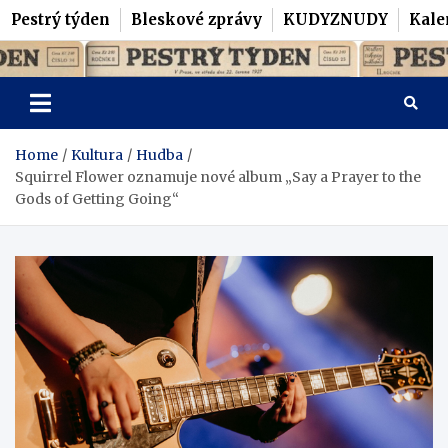
Pestrý týden
Bleskové zprávy
KUDYZNUDY
Kale
Skip
Pestrý Týden
to
content
Home
Kultura
Hudba
Squirrel Flower oznamuje nové album „Say a Prayer to the
Gods of Getting Going“