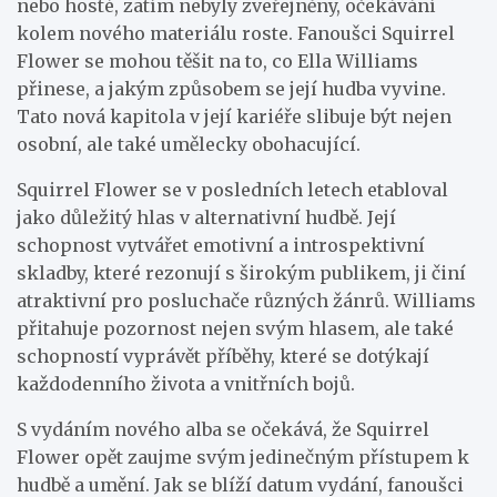
nebo hosté, zatím nebyly zveřejněny, očekávání
kolem nového materiálu roste. Fanoušci Squirrel
Flower se mohou těšit na to, co Ella Williams
přinese, a jakým způsobem se její hudba vyvine.
Tato nová kapitola v její kariéře slibuje být nejen
osobní, ale také umělecky obohacující.
Squirrel Flower se v posledních letech etabloval
jako důležitý hlas v alternativní hudbě. Její
schopnost vytvářet emotivní a introspektivní
skladby, které rezonují s širokým publikem, ji činí
atraktivní pro posluchače různých žánrů. Williams
přitahuje pozornost nejen svým hlasem, ale také
schopností vyprávět příběhy, které se dotýkají
každodenního života a vnitřních bojů.
S vydáním nového alba se očekává, že Squirrel
Flower opět zaujme svým jedinečným přístupem k
hudbě a umění. Jak se blíží datum vydání, fanoušci