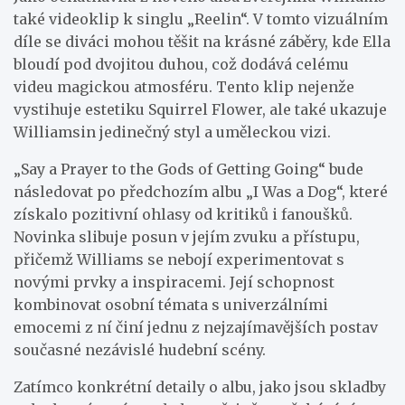
také videoklip k singlu „Reelin“. V tomto vizuálním
díle se diváci mohou těšit na krásné záběry, kde Ella
bloudí pod dvojitou duhou, což dodává celému
videu magickou atmosféru. Tento klip nejenže
vystihuje estetiku Squirrel Flower, ale také ukazuje
Williamsin jedinečný styl a uměleckou vizi.
„Say a Prayer to the Gods of Getting Going“ bude
následovat po předchozím albu „I Was a Dog“, které
získalo pozitivní ohlasy od kritiků i fanoušků.
Novinka slibuje posun v jejím zvuku a přístupu,
přičemž Williams se nebojí experimentovat s
novými prvky a inspiracemi. Její schopnost
kombinovat osobní témata s univerzálními
emocemi z ní činí jednu z nejzajímavějších postav
současné nezávislé hudební scény.
Zatímco konkrétní detaily o albu, jako jsou skladby