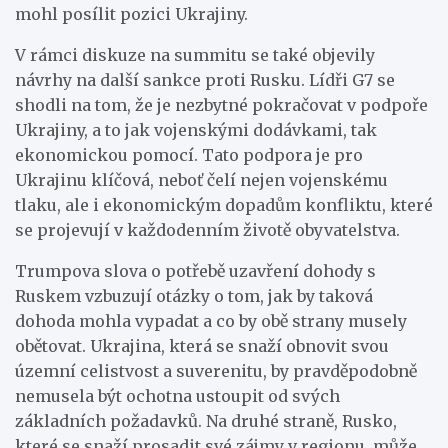
mohl posílit pozici Ukrajiny.
V rámci diskuze na summitu se také objevily
návrhy na další sankce proti Rusku. Lídři G7 se
shodli na tom, že je nezbytné pokračovat v podpoře
Ukrajiny, a to jak vojenskými dodávkami, tak
ekonomickou pomocí. Tato podpora je pro
Ukrajinu klíčová, neboť čelí nejen vojenskému
tlaku, ale i ekonomickým dopadům konfliktu, které
se projevují v každodenním životě obyvatelstva.
Trumpova slova o potřebě uzavření dohody s
Ruskem vzbuzují otázky o tom, jak by taková
dohoda mohla vypadat a co by obě strany musely
obětovat. Ukrajina, která se snaží obnovit svou
územní celistvost a suverenitu, by pravděpodobně
nemusela být ochotna ustoupit od svých
základních požadavků. Na druhé straně, Rusko,
které se snaží prosadit své zájmy v regionu, může