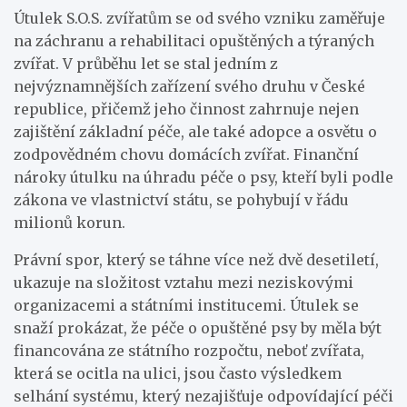
Útulek S.O.S. zvířatům se od svého vzniku zaměřuje
na záchranu a rehabilitaci opuštěných a týraných
zvířat. V průběhu let se stal jedním z
nejvýznamnějších zařízení svého druhu v České
republice, přičemž jeho činnost zahrnuje nejen
zajištění základní péče, ale také adopce a osvětu o
zodpovědném chovu domácích zvířat. Finanční
nároky útulku na úhradu péče o psy, kteří byli podle
zákona ve vlastnictví státu, se pohybují v řádu
milionů korun.
Právní spor, který se táhne více než dvě desetiletí,
ukazuje na složitost vztahu mezi neziskovými
organizacemi a státními institucemi. Útulek se
snaží prokázat, že péče o opuštěné psy by měla být
financována ze státního rozpočtu, neboť zvířata,
která se ocitla na ulici, jsou často výsledkem
selhání systému, který nezajišťuje odpovídající péči