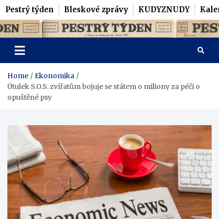
Pestrý týden
Bleskové zprávy
KUDYZNUDY
Kale
Skip
Pestrý Týden
to
content
Home
Ekonomika
Útulek S.O.S. zvířatům bojuje se státem o miliony za péči o
opuštěné psy