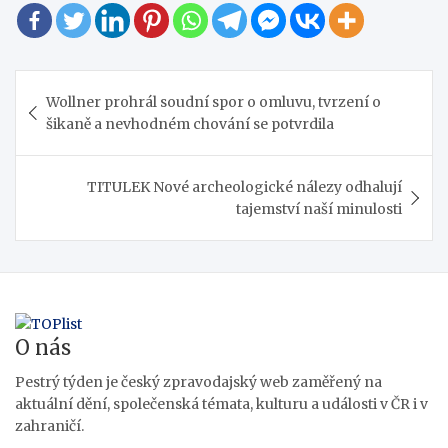
Navigace
Wollner prohrál soudní spor o omluvu, tvrzení o
pro
šikaně a nevhodném chování se potvrdila
příspěvek
TITULEK Nové archeologické nálezy odhalují
tajemství naší minulosti
O nás
Pestrý týden je český zpravodajský web zaměřený na
aktuální dění, společenská témata, kulturu a události v ČR i v
zahraničí.