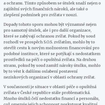
a ochranu. Tímto způsobem se útulek snaží nejen o
zajištění svých finančních nároků, ale také o
zlepšení podmínek pro zvířata v nouzi.
Dopady tohoto sporu mohou být významné nejen
pro samotný útulek, ale i pro další organizace,
které se zabývají ochranou zvířat. Pokud by soud
rozhodl ve prospěch S.O.S. zvířatům, mohlo by to
otevřít cestu k novým možnostem financování pro
podobné instituce, které se potýkají s nedostatkem
prostředků na péči o opuštěná zvířata. Na druhou
stranu, pokud by soud zamítl nároky útulku, mohlo
by to vést k dalšímu oslabení postavení
neziskových organizací v oblasti ochrany zvířat.
V současnosti je situace v oblasti péče o opuštěná
zvířata v České republice stále problematická.
Mnoho útulků čelí nedostatku financí a personálu,
což omezuje jejich schopnost poskytovat kvalitní