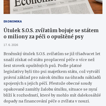
EKONOMIKA
Útulek S.O.S. zvířatům bojuje se státem
o miliony za péči o opuštěné psy
17. 6. 2026
Brněnský útulek S.O.S. zvířatům se již třiadvacet let
snaží získat od státu proplacení péče o více než
šest stovek opuštěných psů. Podle platné
legislativy byli tito psi majetkem státu, což vytváří
právní základ pro nárok útulku na úhradu nákladů
spojených s jejich péčí. Přestože obecné soudy
opakovaně zamítly žalobu útulku, situace se nyní
blíží k rozhodnutí, které by mohlo mít dalekosáhlé
dopady na financování péče o zvířata v nouzi.