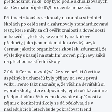
předchozímu roku, kdy bylo podle aktualizovaných
dat Cermatu přijato 87,9 procenta uchazečů.
Přijímací zkoušky se konaly na mnoha středních
školách po celé zemi a zahrnovaly standardizované
testy, které měly za cíl ověřit znalosti a dovednosti
uchazečů. Tyto testy se zaměřily na klíčové
předměty, jako jsou matematika a český jazyk.
Cermat, jakožto organizátor zkoušek, zdůraznil, že
výsledky ukazují na stabilní úroveň přípravy žáků
na přechod na střední školy.
Z údajů Cermatu vyplývá, že více než tři čtvrtiny
úspěšných uchazečů byly přijaty na svou první
volbu. Tento fakt naznačuje, že většina deváťáků si
vybrala školy, které odpovídaly jejich očekáváním a
předpokladům. Vzhledem k vysoké úspěšnosti a
zájmu o konkrétní školy se dá očekávat, že v
následujících letech bude pokračovat trend