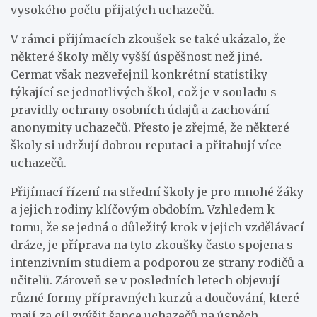
vysokého počtu přijatých uchazečů.
V rámci přijímacích zkoušek se také ukázalo, že
některé školy měly vyšší úspěšnost než jiné.
Cermat však nezveřejnil konkrétní statistiky
týkající se jednotlivých škol, což je v souladu s
pravidly ochrany osobních údajů a zachování
anonymity uchazečů. Přesto je zřejmé, že některé
školy si udržují dobrou reputaci a přitahují více
uchazečů.
Přijímací řízení na střední školy je pro mnohé žáky
a jejich rodiny klíčovým obdobím. Vzhledem k
tomu, že se jedná o důležitý krok v jejich vzdělávací
dráze, je příprava na tyto zkoušky často spojena s
intenzivním studiem a podporou ze strany rodičů a
učitelů. Zároveň se v posledních letech objevují
různé formy přípravných kurzů a doučování, které
mají za cíl zvýšit šance uchazečů na úspěch.