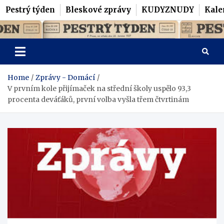
Pestrý týden
Bleskové zprávy
KUDYZNUDY
Kale
Skip
Pestrý Týden
to
content
Home
Zprávy - Domácí
V prvním kole přijímaček na střední školy uspělo 93,3
procenta deváťáků, první volba vyšla třem čtvrtinám