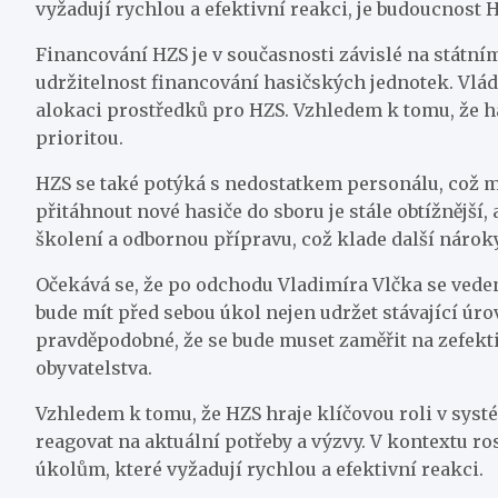
vyžadují rychlou a efektivní reakci, je budoucnost H
Financování HZS je v současnosti závislé na státním
udržitelnost financování hasičských jednotek. Vlád
alokaci prostředků pro HZS. Vzhledem k tomu, že has
prioritou.
HZS se také potýká s nedostatkem personálu, což mů
přitáhnout nové hasiče do sboru je stále obtížnějš
školení a odbornou přípravu, což klade další nárok
Očekává se, že po odchodu Vladimíra Vlčka se veden
bude mít před sebou úkol nejen udržet stávající úrov
pravděpodobné, že se bude muset zaměřit na zefekti
obyvatelstva.
Vzhledem k tomu, že HZS hraje klíčovou roli v systé
reagovat na aktuální potřeby a výzvy. V kontextu ro
úkolům, které vyžadují rychlou a efektivní reakci.