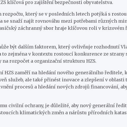
ZS klíčová pro zajištění bezpečnosti obyvatelstva.
 rozpočtu, který se v posledních letech potýká s rostou
a se snaží najít rovnováhu mezi potřebami různých mini
ičský záchranný sbor hraje klíčovou roli v krizovém říz
že být dalším faktorem, který ovlivňuje rozhodnutí Vla
í, a to zejména v kontextu rostoucí konkurence ze stran
y na rozpočet a organizační strukturu HZS.
í HZS zaměří na hledání nového generálního ředitele, k
eň služeb, ale také přinést inovace a zlepšení v oblasti 
vnění procesů a hledání nových zdrojů financování, aby
mu civilní ochrany, je důležité, aby nový generální řed
stoucích klimatických změn a nárůstu přírodních katastr