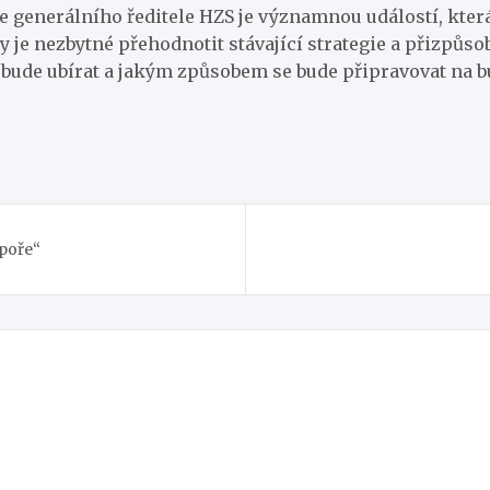
ce generálního ředitele HZS je významnou událostí, kte
dy je nezbytné přehodnotit stávající strategie a přizpů
 bude ubírat a jakým způsobem se bude připravovat na b
dpoře“