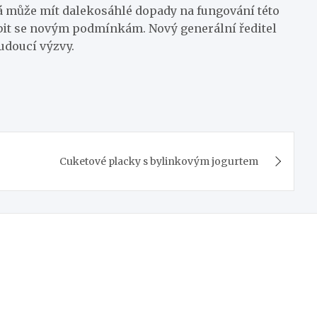
rá může mít dalekosáhlé dopady na fungování této
sobit se novým podmínkám. Nový generální ředitel
udoucí výzvy.
Cuketové placky s bylinkovým jogurtem