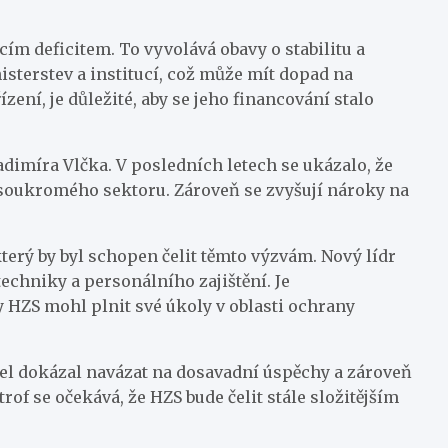
cím deficitem. To vyvolává obavy o stabilitu a
sterstev a institucí, což může mít dopad na
ení, je důležité, aby se jeho financování stalo
dimíra Vlčka. V posledních letech se ukázalo, že
y soukromého sektoru. Zároveň se zvyšují nároky na
terý by byl schopen čelit těmto výzvám. Nový lídr
techniky a personálního zajištění. Je
 HZS mohl plnit své úkoly v oblasti ochrany
itel dokázal navázat na dosavadní úspěchy a zároveň
of se očekává, že HZS bude čelit stále složitějším