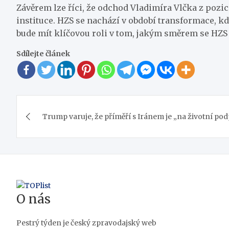
Závěrem lze říci, že odchod Vladimíra Vlčka z pozi
instituce. HZS se nachází v období transformace, k
bude mít klíčovou roli v tom, jakým směrem se HZS
Sdílejte článek
Navigace
Trump varuje, že příměří s Iránem je „na životní po
pro
příspěvek
O nás
Pestrý týden je český zpravodajský web