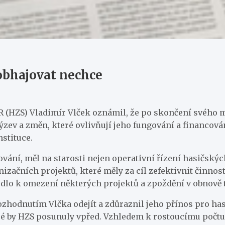
 obhajovat nechce
(HZS) Vladimír Vlček oznámil, že po skončení svého man
ýzev a změn, které ovlivňují jeho fungování a financován
stituce.
ování, měl na starosti nejen operativní řízení hasičskýc
začních projektů, které měly za cíl zefektivnit činnost 
edlo k omezení některých projektů a zpoždění v obnově 
ozhodnutím Vlčka odejít a zdůraznil jeho přínos pro hasi
eré by HZS posunuly vpřed. Vzhledem k rostoucímu počtu 