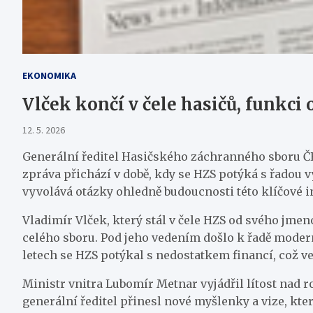
EKONOMIKA
Vlček končí v čele hasičů, funkci
12. 5. 2026
Generální ředitel Hasičského záchranného sboru ČR 
zpráva přichází v době, kdy se HZS potýká s řadou v
vyvolává otázky ohledně budoucnosti této klíčové in
Vladimír Vlček, který stál v čele HZS od svého jmen
celého sboru. Pod jeho vedením došlo k řadě moderni
letech se HZS potýkal s nedostatkem financí, což v
Ministr vnitra Lubomír Metnar vyjádřil lítost nad r
generální ředitel přinesl nové myšlenky a vize, kt