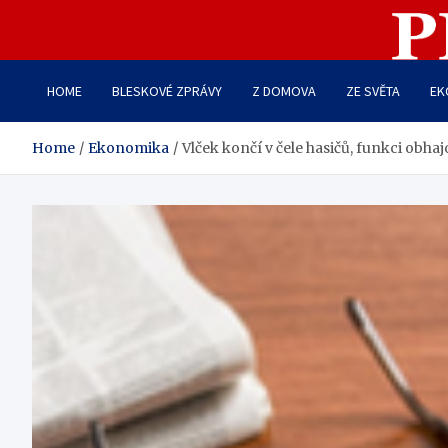
Skip
to
Pestrý Týden
content
HOME
BLESKOVÉ ZPRÁVY
Z DOMOVA
ZE SVĚTA
EK
Home
Ekonomika
Vlček končí v čele hasičů, funkci obha