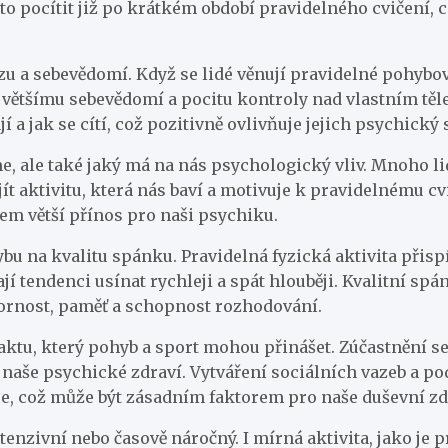
asto pocítit již po krátkém období pravidelného cvičení
zu a sebevědomí. Když se lidé věnují pravidelné pohybové
 většímu sebevědomí a pocitu kontroly nad vlastním těle
í a jak se cítí, což pozitivně ovlivňuje jejich psychický s
íme, ale také jaký má na nás psychologický vliv. Mnoho 
ajít aktivitu, která nás baví a motivuje k pravidelnému
m větší přínos pro naši psychiku.
bu na kvalitu spánku. Pravidelná fyzická aktivita přisp
mají tendenci usínat rychleji a spát hlouběji. Kvalitní sp
ornost, paměť a schopnost rozhodování.
ktu, který pohyb a sport mohou přinášet. Zúčastnění se
a naše psychické zdraví. Vytváření sociálních vazeb a 
ce, což může být zásadním faktorem pro naše duševní zd
ntenzivní nebo časově náročný. I mírná aktivita, jako j