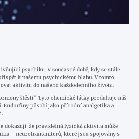
ivňující psychiku. V současné době, kdy se stále
že přispět k našemu psychickému blahu. V tomto
zovat aktivitu do našeho každodenního života.
ormony štěstí“. Tyto chemické látky produkuje náš
. Endorfiny působí jako přírodní analgetika a
i.
 dokazují, že pravidelná fyzická aktivita může
minu – neurotransmiterů, které jsou spojovány s