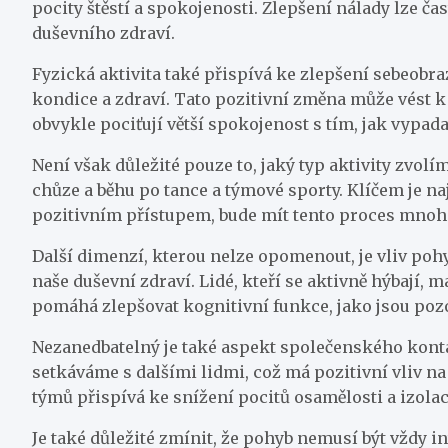
pocity štěstí a spokojenosti. Zlepšení nálady lze č
duševního zdraví.
Fyzická aktivita také přispívá ke zlepšení sebeobra
kondice a zdraví. Tato pozitivní změna může vést k
obvykle pociťují větší spokojenost s tím, jak vypadaj
Není však důležité pouze to, jaký typ aktivity zvol
chůze a běhu po tance a týmové sporty. Klíčem je n
pozitivním přístupem, bude mít tento proces mnohe
Další dimenzí, kterou nelze opomenout, je vliv pohy
naše duševní zdraví. Lidé, kteří se aktivně hýbají, 
pomáhá zlepšovat kognitivní funkce, jako jsou poz
Nezanedbatelný je také aspekt společenského konta
setkáváme s dalšími lidmi, což má pozitivní vliv n
týmů přispívá ke snížení pocitů osamělosti a izola
Je také důležité zmínit, že pohyb nemusí být vždy i