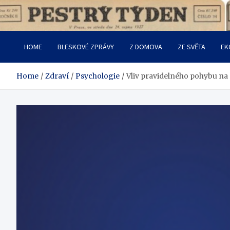
Skip
to
Pestrý Týden
content
HOME
BLESKOVÉ ZPRÁVY
Z DOMOVA
ZE SVĚTA
EK
Home
Zdraví
Psychologie
Vliv pravidelného pohybu na