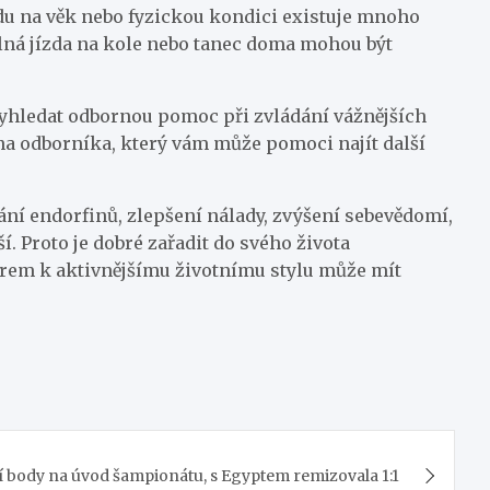
ledu na věk nebo fyzickou kondici existuje mnoho
elná jízda na kole nebo tanec doma mohou být
vyhledat odbornou pomoc při zvládání vážnějších
 na odborníka, který vám může pomoci najít další
ání endorfinů, zlepšení nálady, zvýšení sebevědomí,
. Proto je dobré zařadit do svého života
měrem k aktivnějšímu životnímu stylu může mít
cí body na úvod šampionátu, s Egyptem remizovala 1:1