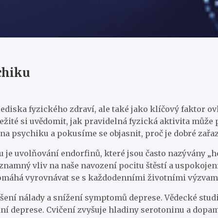
chiku
diska fyzického zdraví, ale také jako klíčový faktor ovl
ůležité si uvědomit, jak pravidelná fyzická aktivita mů
a psychiku a pokusíme se objasnit, proč je dobré zařa
 je uvolňování endorfinů, které jsou často nazývány „h
amný vliv na naše navození pocitu štěstí a uspokojení
pomáhá vyrovnávat se s každodenními životními výzvam
šení nálady a snížení symptomů deprese. Vědecké studie
dní deprese. Cvičení zvyšuje hladiny serotoninu a dopa