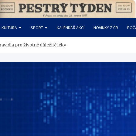
KULTURA
SPORT
KALENDÁŘ AKCÍ
NOVINKY Z ČR
POČ
ravidla pro životně důležité léky