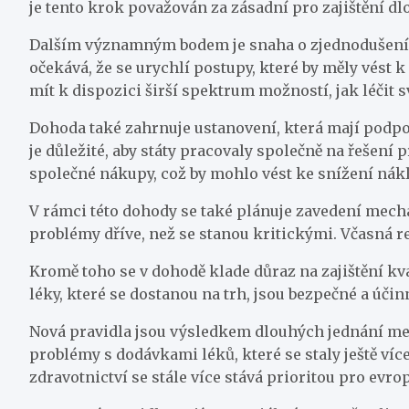
je tento krok považován za zásadní pro zajištění d
Dalším významným bodem je snaha o zjednodušení r
očekává, že se urychlí postupy, které by měly vést
mít k dispozici širší spektrum možností, jak léčit s
Dohoda také zahrnuje ustanovení, která mají podpoř
je důležité, aby státy pracovaly společně na řešen
společné nákupy, což by mohlo vést ke snížení nákl
V rámci této dohody se také plánuje zavedení mec
problémy dříve, než se stanou kritickými. Včasná r
Kromě toho se v dohodě klade důraz na zajištění kva
léky, které se dostanou na trh, jsou bezpečné a účin
Nová pravidla jsou výsledkem dlouhých jednání mezi
problémy s dodávkami léků, které se staly ještě ví
zdravotnictví se stále více stává prioritou pro evr