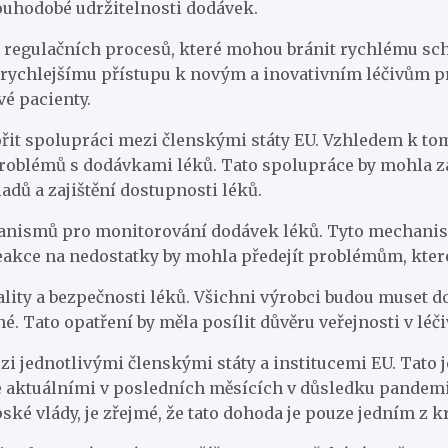
louhodobé udržitelnosti dodávek.
egulačních procesů, které mohou bránit rychlému schva
 k rychlejšímu přístupu k novým a inovativním léčivům p
vé pacienty.
it spolupráci mezi členskými státy EU. Vzhledem k tomu,
í problémů s dodávkami léků. Tato spolupráce by mohla z
adů a zajištění dostupnosti léků.
hanismů pro monitorování dodávek léků. Tyto mechanis
eakce na nedostatky by mohla předejít problémům, které
lity a bezpečnosti léků. Všichni výrobci budou muset do
né. Tato opatření by měla posílit důvěru veřejnosti v léč
 jednotlivými členskými státy a institucemi EU. Tato je
ce aktuálními v posledních měsících v důsledku pandemi
opské vlády, je zřejmé, že tato dohoda je pouze jedním z