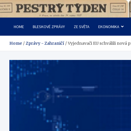
Skip
to
Pestrý Týden
content
HOME
BLESKOVÉ ZPRÁVY
ZE SVĚTA
EKONOMIKA
Home
Zprávy - Zahraničí
Vyjednavači EU schválili nová p