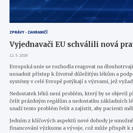
ZPRÁVY - ZAHRANIČÍ
Vyjednavači EU schválili nová pra
12. 5. 2026
Evropská unie se rozhodla reagovat na dlouhotrvajíc
usnadnit přístup k životně důležitým lékům a podpo
systémy v celé Evropě potýkají s výzvami, jež vyžadu
Nedostatek léků není problém, který by se objevil 
čelit prázdným regálům a nedostatku základních léči
snaží tento problém řešit a zajistit, aby pacienti měl
Jedním z klíčových aspektů nové dohody je umožněn
financování výzkumu a vývoje, což může přispět k r