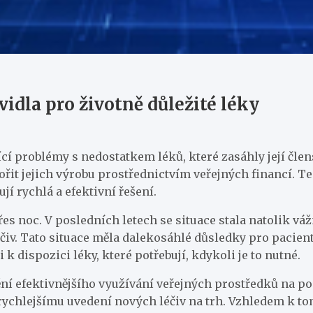
vidla pro životně důležité léky
í problémy s nedostatkem léků, které zasáhly její člens
řit jejich výrobu prostřednictvím veřejných financí. Te
jí rychlá a efektivní řešení.
přes noc. V posledních letech se situace stala natolik 
v. Tato situace měla dalekosáhlé důsledky pro pacienty,
i k dispozici léky, které potřebují, kdykoli je to nutné.
í efektivnějšího využívání veřejných prostředků na po
ychlejšímu uvedení nových léčiv na trh. Vzhledem k tom