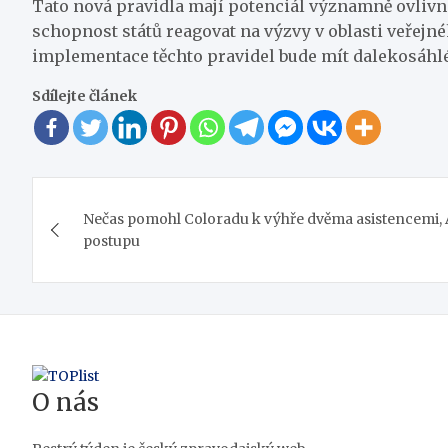
Tato nová pravidla mají potenciál významně ovlivni
schopnost států reagovat na výzvy v oblasti veřejn
implementace těchto pravidel bude mít dalekosáhlé
Sdílejte článek
Navigace
Nečas pomohl Coloradu k výhře dvěma asistencemi, 
pro
postupu
příspěvek
O nás