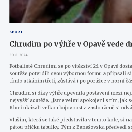
SPORT
Chrudim po výhře v Opavě vede dr
30. 8. 2024
Fotbalisté Chrudimi se po vítězství 2:1 v Opavě dost
soutěže potvrdili svou výbornou formu a připsali si 
tímto utkáním třetí, zůstává i po porážce v horní čás
Chrudim si díky výhře upevnila postavení mezi nejl
nejvyšší soutěže. „Jsme velmi spokojeni s tím, jak 
Kluci ukázali velkou bojovnost a zaslouženě si odv
Vlašim, která se také představila v tomto kole, si
pátou příčku tabulky. Tým z Benešovska předvedl sou