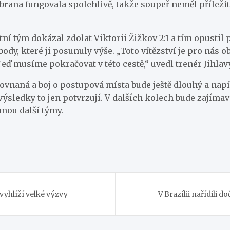
obrana fungovala spolehlivě, takže soupeř neměl příležit
ní tým dokázal zdolat Viktorii Žižkov 2:1 a tím opustil p
body, které ji posunuly výše. „Toto vítězství je pro nás 
eď musíme pokračovat v této cestě,“ uvedl trenér Jihlavy
vnaná a boj o postupová místa bude ještě dlouhý a napí
výsledky to jen potvrzují. V dalších kolech bude zajímav
unou další týmy.
vyhlíží velké výzvy
V Brazílii nařídili 