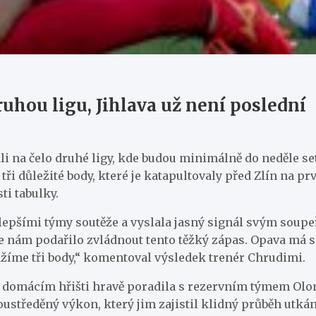
uhou ligu, Jihlava už není poslední
ali na čelo druhé ligy, kde budou minimálně do neděle se
tři důležité body, které je katapultovaly před Zlín na p
ti tabulky.
epšími týmy soutěže a vyslala jasný signál svým soupeř
se nám podařilo zvládnout tento těžký zápas. Opava má s
ážíme tři body,“ komentoval výsledek trenér Chrudimi.
 na domácím hřišti hravě poradila s rezervním týmem Olo
středěný výkon, který jim zajistil klidný průběh utkání.