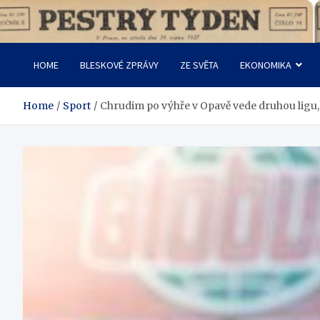
Skip
to
Pestrý Týden
content
HOME
BLESKOVÉ ZPRÁVY
ZE SVĚTA
EKONOMIKA
Home
Sport
Chrudim po výhře v Opavě vede druhou ligu, 