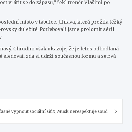
ost vrátit se do zápasu,“ řekl trenér Vlašimi po
oslední místo v tabulce. Jihlava, která prožila těžký
obrovsky důležité. Potřebovali jsme prolomit sérii
.
navý. Chrudim však ukazuje, že je letos odhodlaná
é sledovat, zda si udrží současnou formu a setrvá
dočasně vypnout sociální síť X, Musk nerespektuje soud