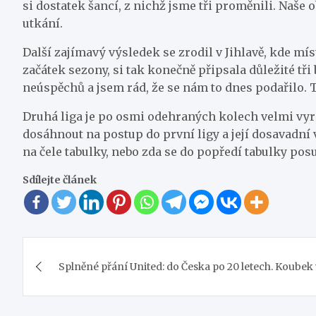
si dostatek šancí, z nichž jsme tři proměnili. Naše 
utkání.
Další zajímavý výsledek se zrodil v Jihlavě, kde míst
začátek sezony, si tak konečně připsala důležité tři 
neúspěchů a jsem rád, že se nám to dnes podařilo. T
Druhá liga je po osmi odehraných kolech velmi vyro
dosáhnout na postup do první ligy a její dosavadní 
na čele tabulky, nebo zda se do popředí tabulky pos
Sdílejte článek
Navigace
Splněné přání United: do Česka po 20 letech. Koubek 
pro
příspěvek