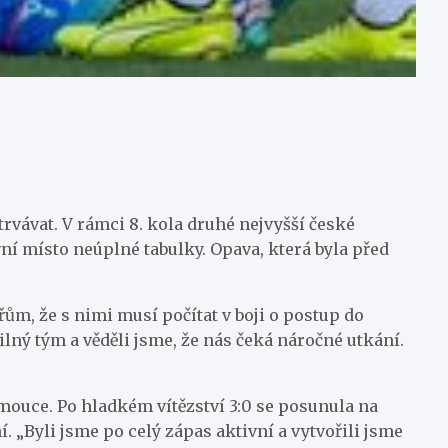
trvávat. V rámci 8. kola druhé nejvyšší české
rvní místo neúplné tabulky. Opava, která byla před
ům, že s nimi musí počítat v boji o postup do
ilný tým a věděli jsme, že nás čeká náročné utkání.
mouce. Po hladkém vítězství 3:0 se posunula na
 „Byli jsme po celý zápas aktivní a vytvořili jsme