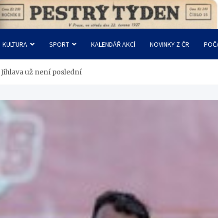
KULTURA
SPORT
KALENDÁŘ AKCÍ
NOVINKY Z ČR
POČ
Jihlava už není poslední