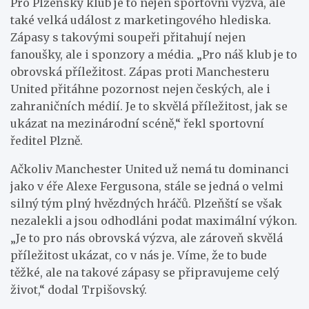
Pro Plzeňský klub je to nejen sportovní výzva, ale
také velká událost z marketingového hlediska.
Zápasy s takovými soupeři přitahují nejen
fanoušky, ale i sponzory a média. „Pro náš klub je to
obrovská příležitost. Zápas proti Manchesteru
United přitáhne pozornost nejen českých, ale i
zahraničních médií. Je to skvělá příležitost, jak se
ukázat na mezinárodní scéně,“ řekl sportovní
ředitel Plzně.
Ačkoliv Manchester United už nemá tu dominanci
jako v éře Alexe Fergusona, stále se jedná o velmi
silný tým plný hvězdných hráčů. Plzeňští se však
nezalekli a jsou odhodláni podat maximální výkon.
„Je to pro nás obrovská výzva, ale zároveň skvělá
příležitost ukázat, co v nás je. Víme, že to bude
těžké, ale na takové zápasy se připravujeme celý
život,“ dodal Trpišovský.