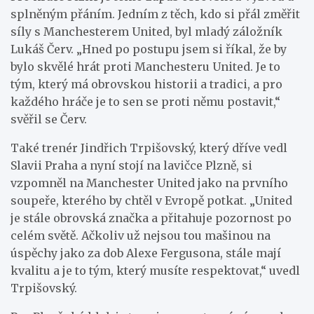
splněným přáním. Jedním z těch, kdo si přál změřit
síly s Manchesterem United, byl mladý záložník
Lukáš Červ. „Hned po postupu jsem si říkal, že by
bylo skvělé hrát proti Manchesteru United. Je to
tým, který má obrovskou historii a tradici, a pro
každého hráče je to sen se proti němu postavit,“
svěřil se Červ.
Také trenér Jindřich Trpišovský, který dříve vedl
Slavii Praha a nyní stojí na lavičce Plzně, si
vzpomněl na Manchester United jako na prvního
soupeře, kterého by chtěl v Evropě potkat. „United
je stále obrovská značka a přitahuje pozornost po
celém světě. Ačkoliv už nejsou tou mašinou na
úspěchy jako za dob Alexe Fergusona, stále mají
kvalitu a je to tým, který musíte respektovat,“ uvedl
Trpišovský.