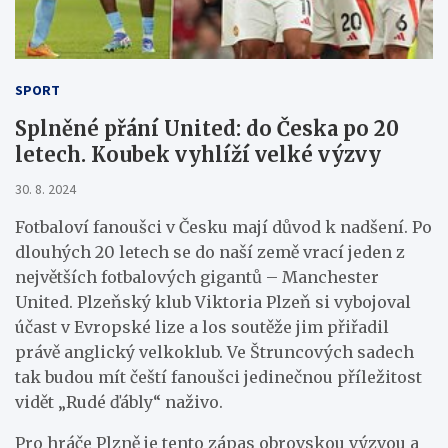
SPORT
Splněné přání United: do Česka po 20
letech. Koubek vyhlíží velké výzvy
30. 8. 2024
Fotbaloví fanoušci v Česku mají důvod k nadšení. Po
dlouhých 20 letech se do naší země vrací jeden z
největších fotbalových gigantů – Manchester
United. Plzeňský klub Viktoria Plzeň si vybojoval
účast v Evropské lize a los soutěže jim přiřadil
právě anglický velkoklub. Ve Štruncových sadech
tak budou mít čeští fanoušci jedinečnou příležitost
vidět „Rudé ďábly“ naživo.
Pro hráče Plzně je tento zápas obrovskou výzvou a