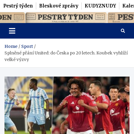
Pestrý týden
Bleskové zprávy
KUDYZNUDY
Kale
Skip
Pestrý Týden
to
content
Home
Sport
Splněné přání United: do Česka po 20 letech. Koubek vyhlíží
velké výzvy