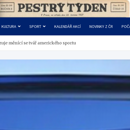
KULTURA
SPORT
KALENDÁŘ AKCÍ
NOVINKY Z ČR
POČ
azuje měnící se tvář amerického sportu