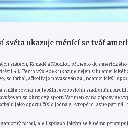
ví světa ukazuje měnící se tvář amer
ojených státech, Kanadě a Mexiku, přineslo do americké
ítězil 4:1. Tento výsledek ukazuje nejen sílu americkéh
evo, že fotbal, ačkoliv je považován za „neamerický“ spo
la směle rovnat nejlepším evropským stadionům. Archite
považován za okrajový sport. Vstupenky na zápasy se vyp
tbalu jako sportu číslo jedna v Evropě je jasně patrná 
 samotný fotbal, ale i způsob, jakým se k němu přistupuj