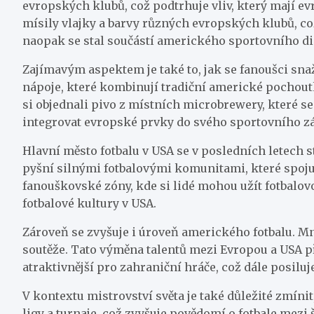
evropských klubů, což podtrhuje vliv, který mají e
mísily vlajky a barvy různých evropských klubů, co
naopak se stal součástí amerického sportovního d
Zajímavým aspektem je také to, jak se fanoušci sna
nápoje, které kombinují tradiční americké pochoutk
si objednali pivo z místních microbrewery, které s
integrovat evropské prvky do svého sportovního zá
Hlavní město fotbalu v USA se v posledních letech s
pyšní silnými fotbalovými komunitami, které spojuj
fanouškovské zóny, kde si lidé mohou užít fotbalov
fotbalové kultury v USA.
Zároveň se zvyšuje i úroveň amerického fotbalu. Mn
soutěže. Tato výměna talentů mezi Evropou a USA při
atraktivnější pro zahraniční hráče, což dále posilu
V kontextu mistrovství světa je také důležité zmíni
ligy a turnaje, což zvyšuje povědomí o fotbale mezi