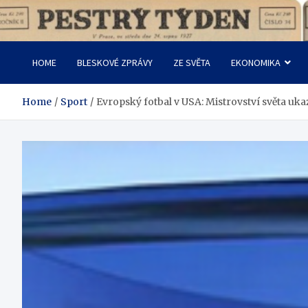
Skip
to
Pestrý Týden
content
HOME
BLESKOVÉ ZPRÁVY
ZE SVĚTA
EKONOMIKA
Home
Sport
Evropský fotbal v USA: Mistrovství světa uk