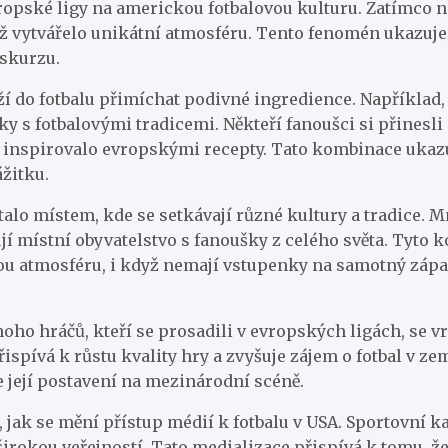
vropské ligy na americkou fotbalovou kulturu. Zatímco n
ž vytvářelo unikátní atmosféru. Tento fenomén ukazuje, 
iskurzu.
ží do fotbalu přimíchat podivné ingredience. Například
y s fotbalovými tradicemi. Někteří fanoušci si přinesli
e inspirovalo evropskými recepty. Tato kombinace ukazu
žitku.
talo místem, kde se setkávají různé kultury a tradice. M
í místní obyvatelstvo s fanoušky z celého světa. Tyto k
ou atmosféru, i když nemají vstupenky na samotný zápas
oho hráčů, kteří se prosadili v evropských ligách, se 
spívá k růstu kvality hry a zvyšuje zájem o fotbal v zem
je její postavení na mezinárodní scéně.
t, jak se mění přístup médií k fotbalu v USA. Sportovní 
 širokou veřejností. Tato medializace přispívá k tomu, ž