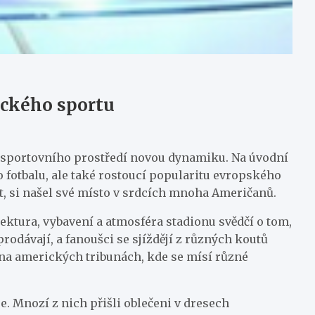
ického sportu
ho sportovního prostředí novou dynamiku. Na úvodní
o fotbalu, ale také rostoucí popularitu evropského
rt, si našel své místo v srdcích mnoha Američanů.
ktura, vybavení a atmosféra stadionu svědčí o tom,
rodávají, a fanoušci se sjíždějí z různých koutů
i na amerických tribunách, kde se mísí různé
e. Mnozí z nich přišli oblečeni v dresech