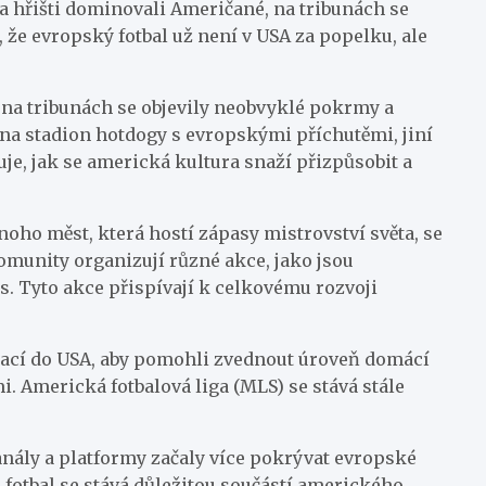
a hřišti dominovali Američané, na tribunách se
že evropský fotbal už není v USA za popelku, ale
, na tribunách se objevily neobvyklé pokrmy a
 na stadion hotdogy s evropskými příchutěmi, jiní
je, jak se americká kultura snaží přizpůsobit a
noho měst, která hostí zápasy mistrovství světa, se
omunity organizují různé akce, jako jsou
. Tyto akce přispívají k celkovému rozvoji
vrací do USA, aby pomohli zvednout úroveň domácí
i. Americká fotbalová liga (MLS) se stává stále
kanály a platformy začaly více pokrývat evropské
e fotbal se stává důležitou součástí amerického