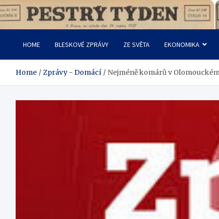
Skip
to
Pestrý Týden
content
HOME
BLESKOVÉ ZPRÁVY
ZE SVĚTA
EKONOMIKA
Home
Zprávy - Domácí
Nejméně komárů v Olomouckém kr