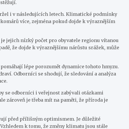
stěžují.
držel i v následujících letech. Klimatické podmínky
e komárů více, zejména pokud dojde k výraznějším
 jejich nízký počet pro obyvatele regionu vítanou
řípadě, že dojde k výraznějšímu nárůstu srážek, může
rá pomáhají lépe porozumět dynamice tohoto hmyzu.
draví. Odborníci se shodují, že sledování a analýza
ace.
 se odborníci i veřejnost zabývali otázkami
e zároveň je třeba mít na paměti, že příroda je
rují před přílišným optimismem. Je důležité
. Vzhledem k tomu, že změny klimatu jsou stále