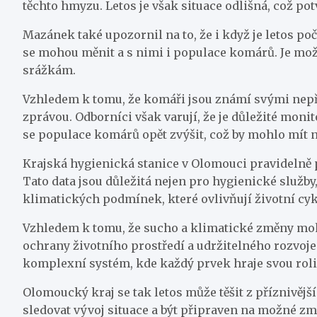
těchto hmyzu. Letos je však situace odlišná, což pot
Mazánek také upozornil na to, že i když je letos po
se mohou měnit a s nimi i populace komárů. Je mož
srážkám.
Vzhledem k tomu, že komáři jsou známí svými nepř
zprávou. Odborníci však varují, že je důležité moni
se populace komárů opět zvýšit, což by mohlo mít n
Krajská hygienická stanice v Olomouci pravidelně
Tato data jsou důležitá nejen pro hygienické služby,
klimatických podmínek, které ovlivňují životní cykl
Vzhledem k tomu, že sucho a klimatické změny moho
ochrany životního prostředí a udržitelného rozvoje.
komplexní systém, kde každý prvek hraje svou roli
Olomoucký kraj se tak letos může těšit z příznivěj
sledovat vývoj situace a být připraven na možné zm