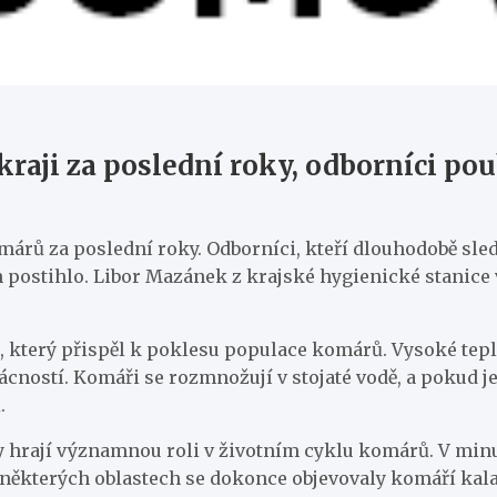
ji za poslední roky, odborníci pou
rů za poslední roky. Odborníci, kteří dlouhodobě sledu
 postihlo. Libor Mazánek z krajské hygienické stanice
 který přispěl k poklesu populace komárů. Vysoké teplo
zácností. Komáři se rozmnožují v stojaté vodě, a pokud j
.
hrají významnou roli v životním cyklu komárů. V minulý
 některých oblastech se dokonce objevovaly komáří kal