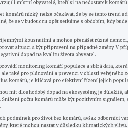
vrzují i místní obyvatelé, kteří si na nedostatek komárů 
čet komárů nízký, nelze očekávat, že by se tento trend u
né, že se v budoucnu opět setkáme s obdobím, kdy bud
íjemnými kousnutími a mohou přenášet různé nemoci, je
torovat situaci a být připraveni na případné změny. V p
egativní dopad na kvalitu života obyvatel.
 provádí monitoring komáří populace a sbírá data, kte
 ale také pro plánování a prevenci v oblasti veřejného z
us komárů, je klíčová pro efektivní řízení jejich popul
u mít dlouhodobý dopad na ekosystémy, je důležité, aby
 Snížení počtu komárů může být pozitivním signálem, al
.
ších podmínek pro život bez komárů, avšak odborníci va
ěny, které mohou nastat v důsledku klimatických vlivů