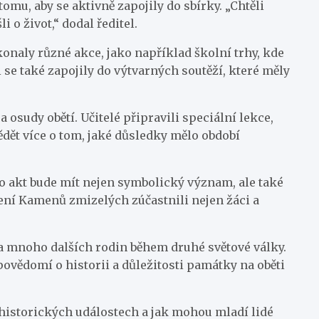
 tomu, aby se aktivně zapojily do sbírky. „Chtěli
i o život,“ dodal ředitel.
konaly různé akce, jako například školní trhy, kde
 se také zapojily do výtvarných soutěží, které měly
a osudy obětí. Učitelé připravili speciální lekce,
ědět více o tom, jaké důsledky mělo období
o akt bude mít nejen symbolický význam, ale také
lení Kamenů zmizelých zúčastnili nejen žáci a
hla mnoho dalších rodin během druhé světové války.
povědomí o historii a důležitosti památky na oběti
o historických událostech a jak mohou mladí lidé