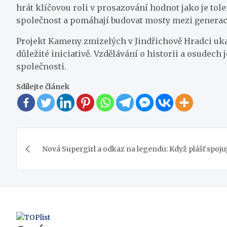
hrát klíčovou roli v prosazování hodnot jako je tol
společnost a pomáhají budovat mosty mezi genera
Projekt Kameny zmizelých v Jindřichově Hradci ukaz
důležité iniciativě. Vzdělávání o historii a osudech
společnosti.
Sdílejte článek
Navigace
Nová Supergirl a odkaz na legendu: Když plášť spoj
pro
příspěvek