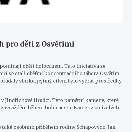
h pro děti z Osvětimi
omínají oběti holocaustu. Tato iniciativa se
teří se stali oběťmi koncentračního tábora Osvětim,
pořádaly sbírku, jejímž cílem bylo vybrat prostředky
 v Jindřichově Hradci. Tyto pamětní kameny, které
byli zavražděni během holocaustu. Kameny zmizelých
 ale také osobním příběhem rodiny Schapových. Jak