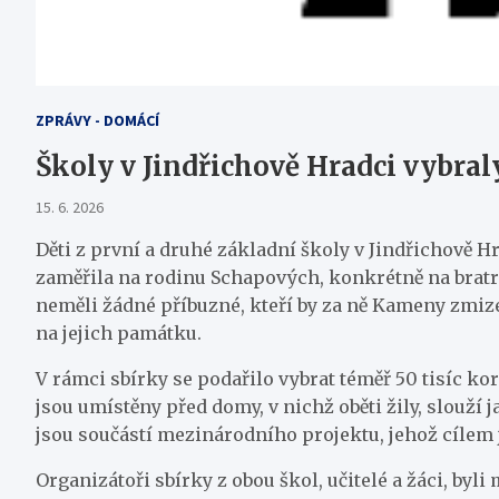
ZPRÁVY - DOMÁCÍ
Školy v Jindřichově Hradci vybral
15. 6. 2026
Děti z první a druhé základní školy v Jindřichově H
zaměřila na rodinu Schapových, konkrétně na bratra 
neměli žádné příbuzné, kteří by za ně Kameny zmizel
na jejich památku.
V rámci sbírky se podařilo vybrat téměř 50 tisíc k
jsou umístěny před domy, v nichž oběti žily, slouž
jsou součástí mezinárodního projektu, jehož cílem j
Organizátoři sbírky z obou škol, učitelé a žáci, by