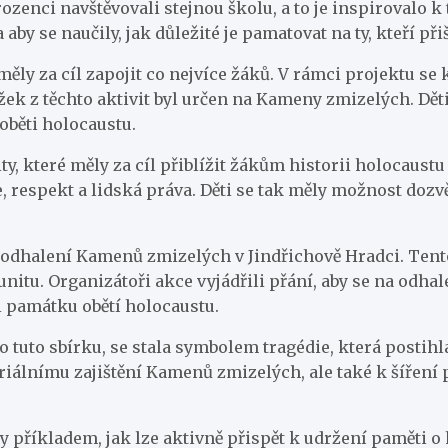
urozenci navštěvovali stejnou školu, a to je inspirovalo k
 aby se naučily, jak důležité je pamatovat na ty, kteří přišl
ěly za cíl zapojit co nejvíce žáků. V rámci projektu se 
ek z těchto aktivit byl určen na Kameny zmizelých. Děti
 oběti holocaustu.
y, které měly za cíl přiblížit žákům historii holocaustu 
, respekt a lidská práva. Děti se tak měly možnost dozv
 odhalení Kamenů zmizelých v Jindřichově Hradci. Tent
itu. Organizátoři akce vyjádřili přání, aby se na odha
li památku obětí holocaustu.
ro tuto sbírku, se stala symbolem tragédie, která posti
riálnímu zajištění Kamenů zmizelých, ale také k šíření 
aly příkladem, jak lze aktivně přispět k udržení paměti 