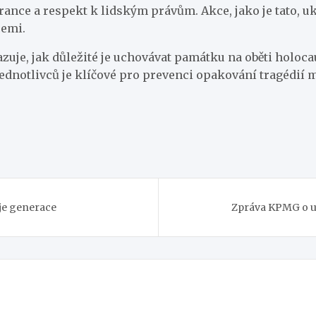
erance a respekt k lidským právům. Akce, jako je tato, 
cemi.
uje, jak důležité je uchovávat památku na oběti holocau
 jednotlivců je klíčové pro prevenci opakování tragédií 
uje generace
Zpráva KPMG o um