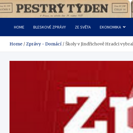
Skip
to
Pestrý Týden
content
HOME
BLESKOVÉ ZPRÁVY
ZE SVĚTA
EKONOMIKA
Home
Zprávy - Domácí
Školy v Jindřichově Hradci vybra