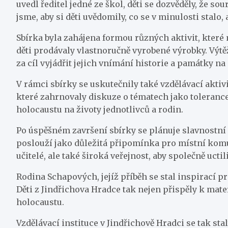
uvedl ředitel jedné ze škol, děti se dozvěděly, že so
jsme, aby si děti uvědomily, co se v minulosti stalo, a
Sbírka byla zahájena formou různých aktivit, které m
děti prodávaly vlastnoručně vyrobené výrobky. Výtěž
za cíl vyjádřit jejich vnímání historie a památky na
V rámci sbírky se uskutečnily také vzdělávací aktivit
které zahrnovaly diskuze o tématech jako tolerance
holocaustu na životy jednotlivců a rodin.
Po úspěšném završení sbírky se plánuje slavnostní
poslouží jako důležitá připomínka pro místní komun
učitelé, ale také široká veřejnost, aby společně ucti
Rodina Schapových, jejíž příběh se stal inspirací p
Děti z Jindřichova Hradce tak nejen přispěly k mate
holocaustu.
Vzdělávací instituce v Jindřichově Hradci se tak st