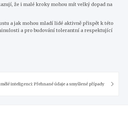
ukazují, že i malé kroky mohou mít velký dopad na
stu a jak mohou mladí lidé aktivně přispět k této
minulosti a pro budování tolerantní a respektující
ělé inteligenci: Přehnané údaje a smyšlené případy