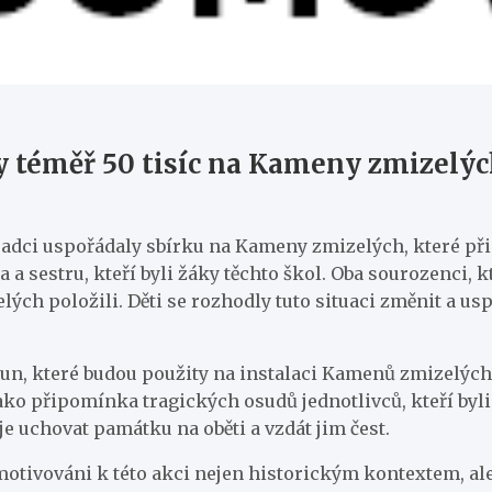
y téměř 50 tisíc na Kameny zmizelýc
radci uspořádaly sbírku na Kameny zmizelých, které přip
a sestru, kteří byli žáky těchto škol. Oba sourozenci, k
ých položili. Děti se rozhodly tuto situaci změnit a us
orun, které budou použity na instalaci Kamenů zmizelých
í jako připomínka tragických osudů jednotlivců, kteří 
e uchovat památku na oběti a vzdát jim čest.
li motivováni k této akci nejen historickým kontextem,