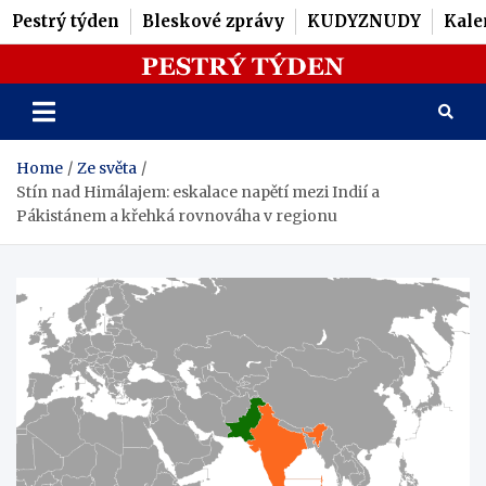
Pestrý týden
Bleskové zprávy
KUDYZNUDY
Kale
Skip
Pestrý Týden
to
content
Home
Ze světa
Stín nad Himálajem: eskalace napětí mezi Indií a
Pákistánem a křehká rovnováha v regionu