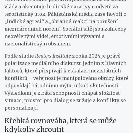
vlády a akcentuje hrdinské narativy o odvetě za
teroristický útok. Pákistánská média zase hovoří o
„indické agresi“ a „obranné reakci na porušení
mezinárodních norem“. Sociální sítě jsou zahlceny
neověřenými videi, emotivními výzvami a
nacionalistickým obsahem.
Podle studie
Reuters Institute
z roku 2024 je právě
polarizace mediálního diskurzu jedním z hlavních
faktorů, které přispívají k eskalaci mezistátních
konfliktů – veřejnost je manipulována obrazy, které
odpovídají národnímu mýtu, nikoli skutečnosti.
Výsledkem je ztráta schopnosti chápat složitost
situace, prostor pro dialog se zužuje a konflikty se
personalizují.
Křehká rovnováha, která se může
kdykoliv zhroutit