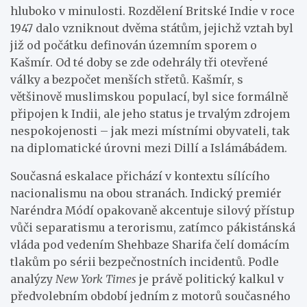
hluboko v minulosti. Rozdělení Britské Indie v roce
1947 dalo vzniknout dvěma státům, jejichž vztah byl
již od počátku definován územním sporem o
Kašmír. Od té doby se zde odehrály tři otevřené
války a bezpočet menších střetů. Kašmír, s
většinově muslimskou populací, byl sice formálně
připojen k Indii, ale jeho status je trvalým zdrojem
nespokojenosti – jak mezi místními obyvateli, tak
na diplomatické úrovni mezi Dillí a Islámábádem.
Současná eskalace přichází v kontextu sílícího
nacionalismu na obou stranách. Indický premiér
Naréndra Módí opakovaně akcentuje silový přístup
vůči separatismu a terorismu, zatímco pákistánská
vláda pod vedením Shehbaze Sharifa čelí domácím
tlakům po sérii bezpečnostních incidentů. Podle
analýzy
New York Times
je právě politický kalkul v
předvolebním období jedním z motorů současného