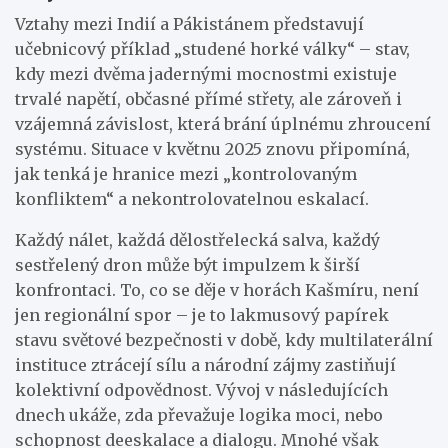
Vztahy mezi Indií a Pákistánem představují
učebnicový příklad „studené horké války“ – stav,
kdy mezi dvěma jadernými mocnostmi existuje
trvalé napětí, občasné přímé střety, ale zároveň i
vzájemná závislost, která brání úplnému zhroucení
systému. Situace v květnu 2025 znovu připomíná,
jak tenká je hranice mezi „kontrolovaným
konfliktem“ a nekontrolovatelnou eskalací.
Každý nálet, každá dělostřelecká salva, každý
sestřelený dron může být impulzem k širší
konfrontaci. To, co se děje v horách Kašmíru, není
jen regionální spor – je to lakmusový papírek
stavu světové bezpečnosti v době, kdy multilaterální
instituce ztrácejí sílu a národní zájmy zastiňují
kolektivní odpovědnost. Vývoj v následujících
dnech ukáže, zda převažuje logika moci, nebo
schopnost deeskalace a dialogu. Mnohé však