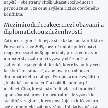
napětí – obě strany chtějí ukázat rozhodnost a
pevnou ruku, i za cenu zvýšení rizika otevřeného
konfliktu.
Mezinárodní reakce: mezi obavami a
diplomatickou zdrženlivostí
Zatímco region čelí největší eskalaci od konfliktu v
Pulwamě v roce 2019, mezinárodní společenství
reaguje obezřetně. Spojené státy prostřednictvím
ministerstva zahraničí vyzvaly obě země ke
„zdržení se jakýchkoli kroků, které by mohly vést
ke zhoršení situace“, a apelovaly na obnovení
diplomatického dialogu. Evropská unie vyjádřila
„hluboké znepokojení“ a nabídla pomoc při
mediaci. Čína, která má s Indií vlastní hraniční
spor, zůstává prozatím neutrální, ale vyzývá ke
stabilitě v regionu, který považuje za klíčový pro
své ekonomické zájmy v rámci Iniciativy pásu a