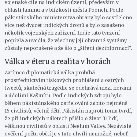
vojenské cíle na indickém území, především v
oblasti Jammu a v blízkosti města Poonch. Podle
pákistánského ministerstva obrany bylo sestřeleno
více než dvacet indických dronů a bylo zasaženo
několik vojenských zařízení. Indie tato tvrzení
popřela a uvedla, že všechny její obranné systémy
zůstaly neporušené a že šlo o „šíření dezinformací“.
Válka v éteru a realita v horách
Zatímco diplomatická válka probíhá
prostřednictvím tiskových prohlášení a ostrých
tweetů, skutečná tragédie se odehrává mezi horami
a údolími Kašmíru. Podle indických zdrojů bylo
během pákistánského ostřelování zabito nejméně
16 civilistů, včetně dětí. Pákistán naproti tomu tvrdí,
že při indických náletech přišlo o život 31 lidí,
většinou civilistů v oblasti Neelum Valley. Nezávislé
ověření počtu obětí je v tuto chvíli nemožné, neboť