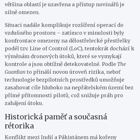
většina oblastí je uzavřena a přístup novinářů je
silně omezen.
Situaci nadále komplikuje rozšíření operací do
vzdušného prostoru – zatímco v minulosti byly
konfrontace omezeny na dělostřelecké přestřelky
podél tzv. Line of Control (LoC), tentokrát dochází k
výměnám dronových útoků, které se vymykají
kontrole a jsou obtížně detekovatelné. Podle
The
Guardian
to přináší novou úroveň rizika, neboť
technologie bezpilotních prostředků umožňuje
zasahovat cíle hluboko na nepřátelském území bez
přímé přítomnosti pilotů, což snižuje práh pro
zahájení útoku.
Historická paměť a současná
rétorika
Konflikt mezi Indií a Pákistánem má kořeny