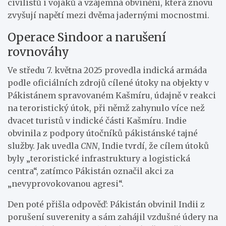
civilistů i vojáků a vzájemná obvinění, která znovu
zvyšují napětí mezi dvěma jadernými mocnostmi.
Operace Sindoor a narušení
rovnováhy
Ve středu 7. května 2025 provedla indická armáda
podle oficiálních zdrojů cílené útoky na objekty v
Pákistánem spravovaném Kašmíru, údajně v reakci
na teroristický útok, při němž zahynulo více než
dvacet turistů v indické části Kašmíru. Indie
obvinila z podpory útočníků pákistánské tajné
služby. Jak uvedla
CNN
, Indie tvrdí, že cílem útoků
byly „teroristické infrastruktury a logistická
centra“, zatímco Pákistán označil akci za
„nevyprovokovanou agresi“.
Den poté přišla odpověď: Pákistán obvinil Indii z
porušení suverenity a sám zahájil vzdušné údery na