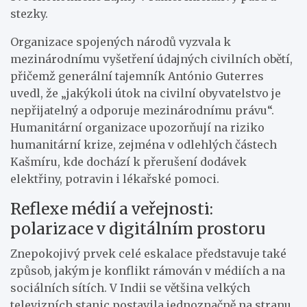
stezky.
Organizace spojených národů vyzvala k
mezinárodnímu vyšetření údajných civilních obětí,
přičemž generální tajemník António Guterres
uvedl, že „jakýkoli útok na civilní obyvatelstvo je
nepřijatelný a odporuje mezinárodnímu právu“.
Humanitární organizace upozorňují na riziko
humanitární krize, zejména v odlehlých částech
Kašmíru, kde dochází k přerušení dodávek
elektřiny, potravin i lékařské pomoci.
Reflexe médií a veřejnosti:
polarizace v digitálním prostoru
Znepokojivý prvek celé eskalace představuje také
způsob, jakým je konflikt rámován v médiích a na
sociálních sítích. V Indii se většina velkých
televizních stanic postavila jednoznačně na stranu