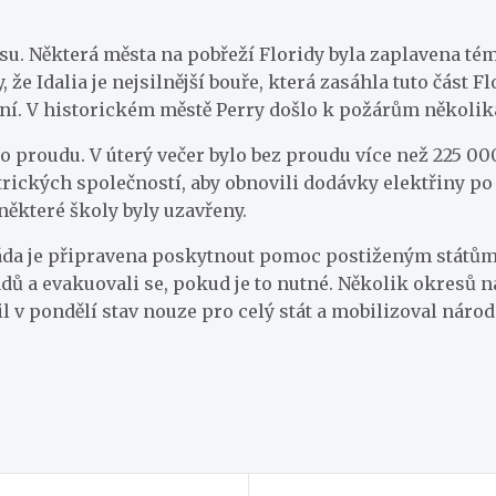
su. Některá města na pobřeží Floridy byla zaplavena té
e Idalia je nejsilnější bouře, která zasáhla tuto část Fl
ení. V historickém městě Perry došlo k požárům několik
proudu. V úterý večer bylo bez proudu více než 225 000 
rických společností, aby obnovili dodávky elektřiny po
některé školy byly uzavřeny.
vláda je připravena poskytnout pomoc postiženým státům 
dů a evakuovali se, pokud je to nutné. Několik okresů n
il v pondělí stav nouze pro celý stát a mobilizoval nár