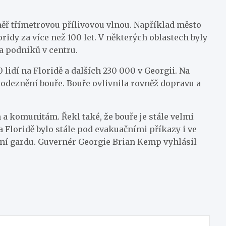
měř třímetrovou přílivovou vlnou. Například město
oridy za více než 100 let. V některých oblastech byly
a podniků v centru.
lidí na Floridě a dalších 230 000 v Georgii. Na
 odeznění bouře. Bouře ovlivnila rovněž dopravu a
a komunitám. Řekl také, že bouře je stále velmi
a Floridě bylo stále pod evakuačními příkazy i ve
odní gardu. Guvernér Georgie Brian Kemp vyhlásil