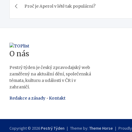
Proč je Aperol v létě tak populární?
pro
příspěvek
O nás
Pestrý týden je český zpravodajský web
zaměřený na aktuální dění, společenská
témata, kulturu a události v ČR i v
zahraničí.
Redakce a zásady
•
Kontakt
Copyright © 2026
Pestrý Týden
Theme by:
Theme Horse
Proudl