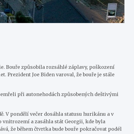
rie. Bouře způsobila rozsáhlé záplavy, poškození
. Prezident Joe Biden varoval, že bouře je stále
i zemřeli při autonehodách způsobených deštivými
ě. V pondělí večer dosáhla statusu hurikánu a v
 vnitrozemí a zasáhla stát Georgii, kde byla
ekává, že během čtvrtka bude bouře pokračovat podél