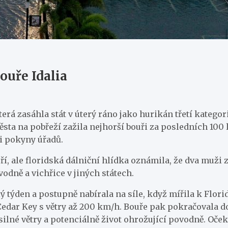
ouře Idalia
terá zasáhla stát v úterý ráno jako hurikán třetí katego
a na pobřeží zažila nejhorší bouři za posledních 100 let
i pokyny úřadů.
í, ale floridská dálniční hlídka oznámila, že dva muž
odně a vichřice v jiných státech.
týden a postupně nabírala na síle, když mířila k Florid
Cedar Key s větry až 200 km/h. Bouře pak pokračovala do
 silné větry a potenciálně život ohrožující povodně. Oč