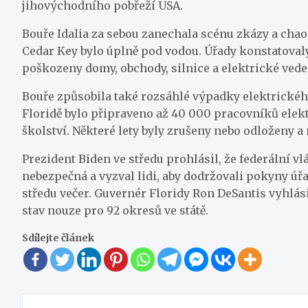
jihovýchodního pobřeží USA.
Bouře Idalia za sebou zanechala scénu zkázy a chao
Cedar Key bylo úplně pod vodou. Úřady konstatovaly, ž
poškozeny domy, obchody, silnice a elektrické ved
Bouře způsobila také rozsáhlé výpadky elektrického 
Floridě bylo připraveno až 40 000 pracovníků elekt
školství. Některé lety byly zrušeny nebo odloženy a 
Prezident Biden ve středu prohlásil, že federální 
nebezpečná a vyzval lidi, aby dodržovali pokyny úřa
středu večer. Guvernér Floridy Ron DeSantis vyhlás
stav nouze pro 92 okresů ve státě.
Sdílejte článek
Navigace