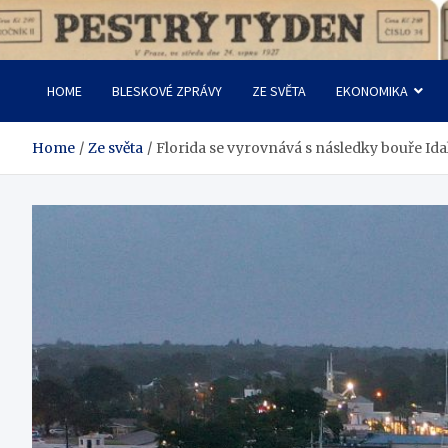
Skip
to
Pestrý Týden
content
HOME
BLESKOVÉ ZPRÁVY
ZE SVĚTA
EKONOMIKA
Home
Ze světa
Florida se vyrovnává s následky bouře Ida