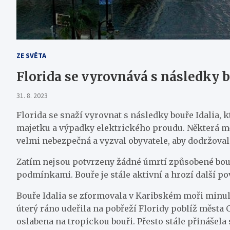
ZE SVĚTA
Florida se vyrovnává s následky b
31. 8. 2023
Florida se snaží vyrovnat s následky bouře Idalia, k
majetku a výpadky elektrického proudu. Některá měst
velmi nebezpečná a vyzval obyvatele, aby dodržoval
Zatím nejsou potvrzeny žádné úmrtí způsobené bouř
podmínkami. Bouře je stále aktivní a hrozí další pov
Bouře Idalia se zformovala v Karibském moři minulý 
úterý ráno udeřila na pobřeží Floridy poblíž města 
oslabena na tropickou bouři. Přesto stále přinášela